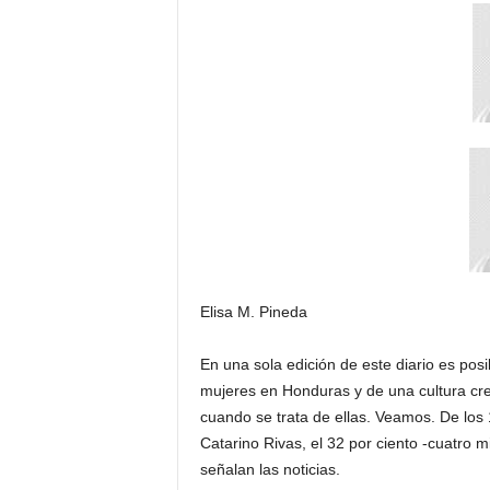
s
d
e
H
o
n
d
u
r
a
s
y
e
l
Elisa M. Pineda
m
u
En una sola edición de este diario es pos
n
mujeres en Honduras y de una cultura cre
d
cuando se trata de ellas. Veamos. De los 
o
Catarino Rivas, el 32 por ciento -cuatro 
señalan las noticias.