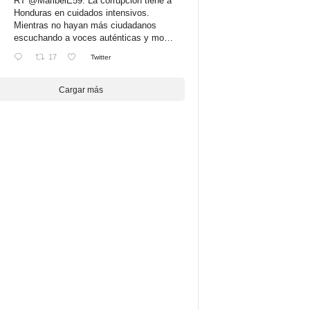
RT
@MaribelE59
: La corrupción tiene a
Honduras en cuidados intensivos.
Mientras no hayan más ciudadanos
escuchando a voces auténticas y mo…
17
Twitter
Cargar más