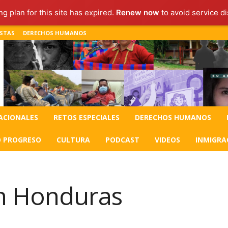
g plan for this site has expired.
Renew now
to avoid service di
ISTAS
DERECHOS HUMANOS
ACIONALES
RETOS ESPECIALES
DERECHOS HUMANOS
O PROGRESO
CULTURA
PODCAST
VIDEOS
INMIGRA
n Honduras