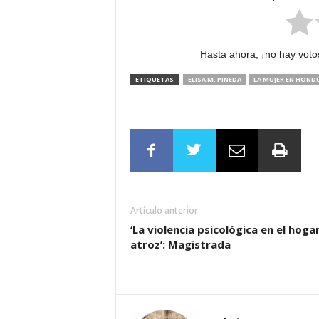
Hasta ahora, ¡no hay votos
ETIQUETAS
ELISA M. PINEDA
LA MUJER EN HOND
Artículo anterior
‘La violencia psicológica en el hoga
atroz’: Magistrada