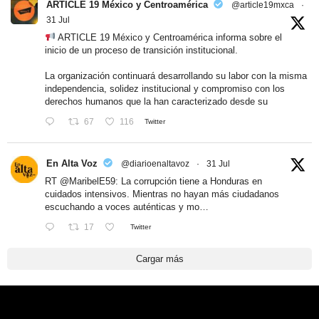
ARTICLE 19 México y Centroamérica
@article19mxca
·
31 Jul
ARTICLE 19 México y Centroamérica informa sobre el
inicio de un proceso de transición institucional.
La organización continuará desarrollando su labor con la misma
independencia, solidez institucional y compromiso con los
derechos humanos que la han caracterizado desde su
67
116
Twitter
En Alta Voz
@diarioenaltavoz
·
31 Jul
RT
@MaribelE59
: La corrupción tiene a Honduras en
cuidados intensivos. Mientras no hayan más ciudadanos
escuchando a voces auténticas y mo…
17
Twitter
Cargar más