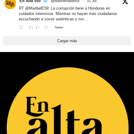
En Alta Voz
@diarioenaltavoz
·
31 Jul
RT
@MaribelE59
: La corrupción tiene a Honduras en
cuidados intensivos. Mientras no hayan más ciudadanos
escuchando a voces auténticas y mo…
17
Twitter
Cargar más