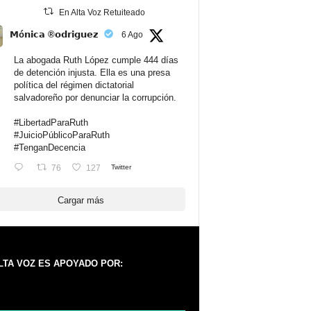
En Alta Voz Retuiteado
𝗠ó𝗻𝗶𝗰𝗮 ®𝗼𝗱𝗿𝗶𝗴𝘂𝗲𝘇
6 Ago
La abogada Ruth López cumple 444 días
de detención injusta. Ella es una presa
política del régimen dictatorial
salvadoreño por denunciar la corrupción.
#LibertadParaRuth
#JuicioPúblicoParaRuth
#TenganDecencia
76
127
Twitter
Cargar más
LTA VOZ ES APOYADO POR: