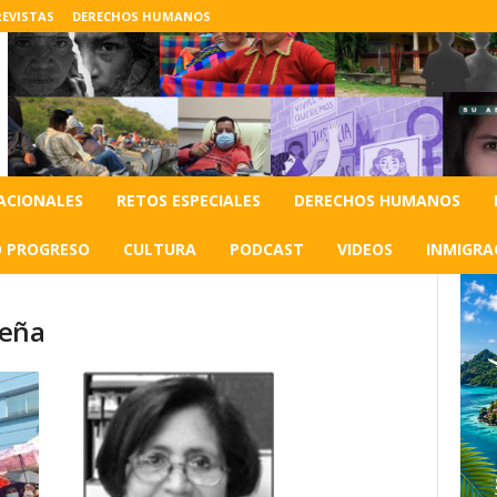
EVISTAS
DERECHOS HUMANOS
ACIONALES
RETOS ESPECIALES
DERECHOS HUMANOS
O PROGRESO
CULTURA
PODCAST
VIDEOS
INMIGRA
reña