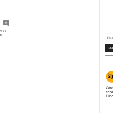
0
io es
en
Cont
espa
Fund