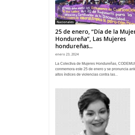
H
o
n
Nacionales
d
25 de enero, “Día de la Muje
u
r
Hondureña”, Las Mujeres
a
hondureñas...
s
enero 23, 2024
y
e
La Colectiva de Mujeres Hondureñas, CODEMU
l
conmemora este 25 de enero y se pronuncia ant
altos índices de violencias contra las...
m
u
n
d
o