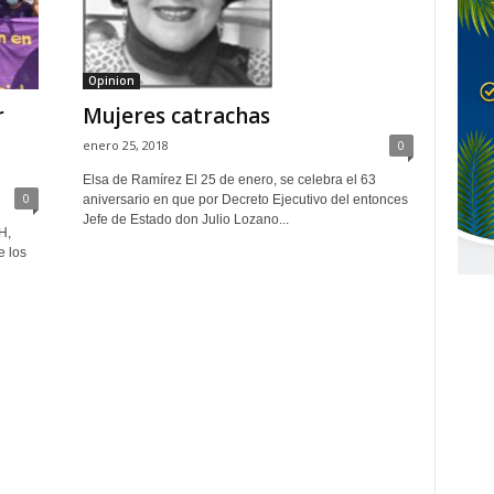
Opinion
r
Mujeres catrachas
enero 25, 2018
0
Elsa de Ramírez El 25 de enero, se celebra el 63
0
aniversario en que por Decreto Ejecutivo del entonces
Jefe de Estado don Julio Lozano...
H,
e los