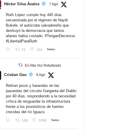
Héctor Silva Ávalos
7 Ago
Ruth López cumple hoy 445 días
secuestrada por el régimen de Nayib
Bukele, el autócrata salvadoreño que
destruyó la democracia que tantos
afanes había costado.
#TenganDecencia
#LibertadParaRuth
51
104
Twitter
En Alta Voz Retuiteado
Cristian Geo
6 Ago
Retiran pisos y barandas en las
pasarelas del circuito Garganta del Diablo
por 40 días, respondiendo a la necesidad
crítica de resguardar la infraestructura
frente a los pronósticos de fuertes
crecidas del río Iguazú.
188
1698
Twitter