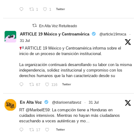
1
1
Twitter
En Alta Voz Retuiteado
ARTICLE 19 México y Centroamérica
@article19mxca
·
31 Jul
ARTICLE 19 México y Centroamérica informa sobre el
inicio de un proceso de transición institucional.
La organización continuará desarrollando su labor con la misma
independencia, solidez institucional y compromiso con los
derechos humanos que la han caracterizado desde su
67
116
Twitter
En Alta Voz
@diarioenaltavoz
·
31 Jul
RT
@MaribelE59
: La corrupción tiene a Honduras en
cuidados intensivos. Mientras no hayan más ciudadanos
escuchando a voces auténticas y mo…
17
Twitter