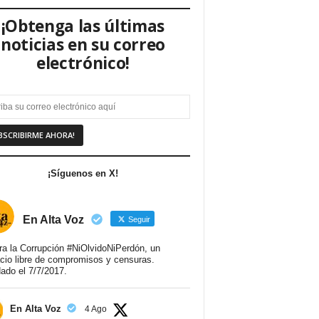
¡Obtenga las últimas
noticias en su correo
electrónico!
¡Síguenos en X!
En Alta Voz
Seguir
ra la Corrupción #NiOlvidoNiPerdón, un
cio libre de compromisos y censuras.
ado el 7/7/2017.
En Alta Voz
4 Ago