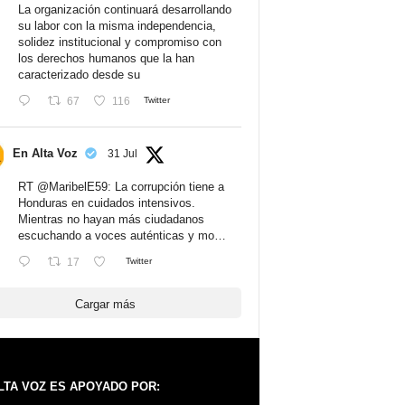
La organización continuará desarrollando
su labor con la misma independencia,
solidez institucional y compromiso con
los derechos humanos que la han
caracterizado desde su
67
116
Twitter
En Alta Voz
31 Jul
RT
@MaribelE59
: La corrupción tiene a
Honduras en cuidados intensivos.
Mientras no hayan más ciudadanos
escuchando a voces auténticas y mo…
17
Twitter
Cargar más
LTA VOZ ES APOYADO POR: