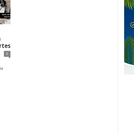
a
rtes
0
ia