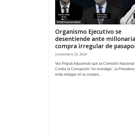
H
o
n
Internacionales
d
Organismo Ejecutivo se
u
r
desentiende ante millonari
a
compra irregular de pasapo
s
noviembre 23, 2024
y
e
Vox Populi Aduciendo que la Comisión Nacional
l
Contra la Corrupción “no investiga”, la Presidenc
evita indagar en la compra...
m
u
n
d
o