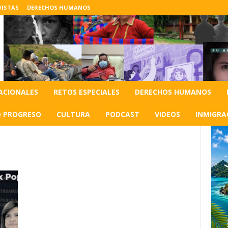
VISTAS
DERECHOS HUMANOS
ACIONALES
RETOS ESPECIALES
DERECHOS HUMANOS
O PROGRESO
CULTURA
PODCAST
VIDEOS
INMIGRA