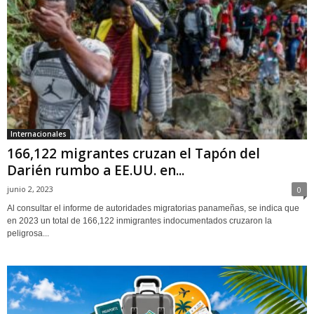
Internacionales
166,122 migrantes cruzan el Tapón del
Darién rumbo a EE.UU. en...
junio 2, 2023
0
Al consultar el informe de autoridades migratorias panameñas, se indica que
en 2023 un total de 166,122 inmigrantes indocumentados cruzaron la
peligrosa...