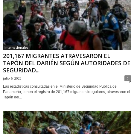
Internacionales
201,167 MIGRANTES ATRAVESARON EL
TAPÓN DEL DARIÉN SEGÚN AUTORIDADES DE
SEGURIDAD...
julio 6, 2023
0
Las estadísticas consultadas en el Ministerio de Seguridad Pública de
Panameño, tienen el registro de 201,167 migrantes irregulares, atravesaron el
Tapón del...