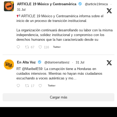
ARTICLE 19 México y Centroamérica
@article19mxca
·
31 Jul
ARTICLE 19 México y Centroamérica informa sobre el
inicio de un proceso de transición institucional.
La organización continuará desarrollando su labor con la misma
independencia, solidez institucional y compromiso con los
derechos humanos que la han caracterizado desde su
67
116
Twitter
En Alta Voz
@diarioenaltavoz
·
31 Jul
RT
@MaribelE59
: La corrupción tiene a Honduras en
cuidados intensivos. Mientras no hayan más ciudadanos
escuchando a voces auténticas y mo…
17
Twitter
Cargar más