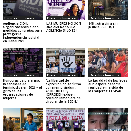
Derechos humanos
Derechos humanos
Derechos humanos
Audiencia CIDH:
¡LAS MUJERES NO SON
248, ¿otra cifra sin
Organizaciones piden
UNA AMENAZA; ¡LA
justicia LGBTIQ+?
medidas concretas para
VIOLENCIA SÍ LO ES!
proteger la
independencia judicial
en Honduras
Derechos humanos
Derechos humanos
Derechos humanos
Honduras bajo alarma:
“La libertad de
La igualdad de las leyes
la escalada de
expresión no se firma
aún espera hacerse
feminicidios en 2026 y el
por memorándum:
realidad en la vida de
grito de las
ASOPODEHU y
las mujeres: CESPAD
organizaciones de
JOPRODEH exigen
mujeres
revisión inmediata de
circular de la SEDH.”