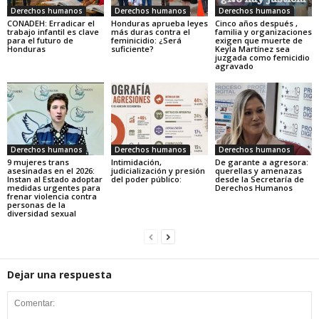
Derechos humanos
Derechos humanos
Derechos humanos
CONADEH: Erradicar el
Honduras aprueba leyes
Cinco años después ,
trabajo infantil es clave
más duras contra el
familia y organizaciones
para el futuro de
feminicidio: ¿Será
exigen que muerte de
Honduras
suficiente?
Keyla Martínez sea
juzgada como femicidio
agravado
Derechos humanos
Derechos humanos
Derechos humanos
9 mujeres trans
Intimidación,
De garante a agresora:
asesinadas en el 2026:
judicialización y presión
querellas y amenazas
Instan al Estado adoptar
del poder público:
desde la Secretaría de
medidas urgentes para
Derechos Humanos
frenar violencia contra
personas de la
diversidad sexual
Dejar una respuesta