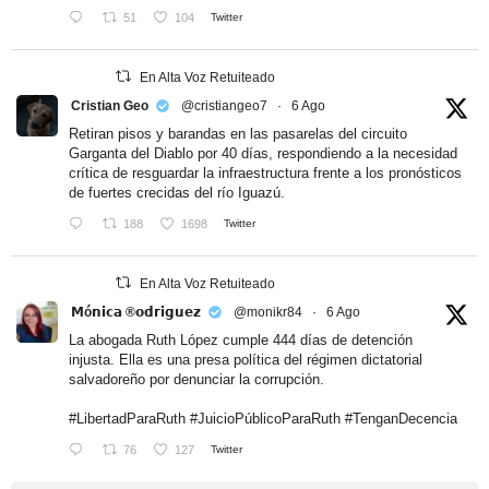
51
104
Twitter
En Alta Voz Retuiteado
Cristian Geo
@cristiangeo7
·
6 Ago
Retiran pisos y barandas en las pasarelas del circuito
Garganta del Diablo por 40 días, respondiendo a la necesidad
crítica de resguardar la infraestructura frente a los pronósticos
de fuertes crecidas del río Iguazú.
188
1698
Twitter
En Alta Voz Retuiteado
𝗠ó𝗻𝗶𝗰𝗮 ®𝗼𝗱𝗿𝗶𝗴𝘂𝗲𝘇
@monikr84
·
6 Ago
La abogada Ruth López cumple 444 días de detención
injusta. Ella es una presa política del régimen dictatorial
salvadoreño por denunciar la corrupción.
#LibertadParaRuth
#JuicioPúblicoParaRuth
#TenganDecencia
76
127
Twitter