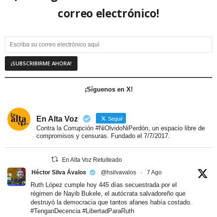
correo electrónico!
¡Síguenos en X!
En Alta Voz
Seguir
Contra la Corrupción #NiOlvidoNiPerdón, un espacio libre de
compromisos y censuras. Fundado el 7/7/2017.
En Alta Voz Retuiteado
Héctor Silva Ávalos
@hsilvavalos
·
7 Ago
Ruth López cumple hoy 445 días secuestrada por el
régimen de Nayib Bukele, el autócrata salvadoreño que
destruyó la democracia que tantos afanes había costado.
#TenganDecencia
#LibertadParaRuth