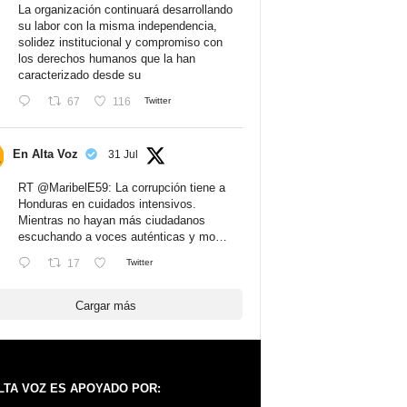
La organización continuará desarrollando
su labor con la misma independencia,
solidez institucional y compromiso con
los derechos humanos que la han
caracterizado desde su
67
116
Twitter
En Alta Voz
31 Jul
RT
@MaribelE59
: La corrupción tiene a
Honduras en cuidados intensivos.
Mientras no hayan más ciudadanos
escuchando a voces auténticas y mo…
17
Twitter
Cargar más
LTA VOZ ES APOYADO POR: