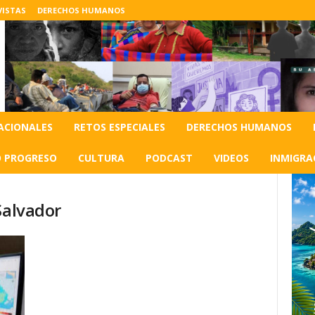
VISTAS
DERECHOS HUMANOS
ACIONALES
RETOS ESPECIALES
DERECHOS HUMANOS
O PROGRESO
CULTURA
PODCAST
VIDEOS
INMIGRA
Salvador