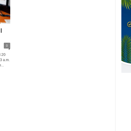
l
0
3:20
03 a.m.
...