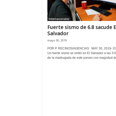
H
o
n
Internacionales
d
Fuerte sismo de 6.8 sacude E
u
r
Salvador
a
mayo 30, 2019
s
y
POR P. RECINOS/AGENCIAS MAY 30, 2019- 0
Un fuerte sismo se sintió en El Salvador a las 3:
e
de la madrugada de este jueves con magnitud de
l
m
u
n
d
o