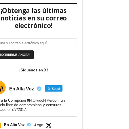
¡Obtenga las últimas
noticias en su correo
electrónico!
¡Síguenos en X!
En Alta Voz
Seguir
ra la Corrupción #NiOlvidoNiPerdón, un
cio libre de compromisos y censuras.
ado el 7/7/2017.
En Alta Voz
4 Ago