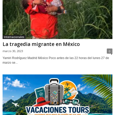
Internacionales
La tragedia migrante en México
marzo 30, 2023
0
Yamiri Rodríguez Madrid México Poco antes de las 22 horas del lunes 27 de
marzo se...