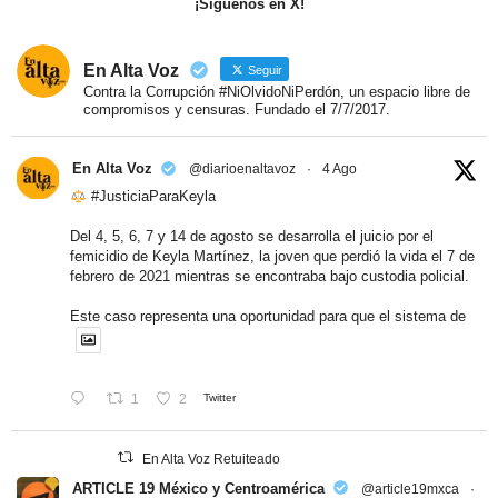
¡Síguenos en X!
En Alta Voz
Seguir
Contra la Corrupción #NiOlvidoNiPerdón, un espacio libre de
compromisos y censuras. Fundado el 7/7/2017.
En Alta Voz
@diarioenaltavoz
·
4 Ago
#JusticiaParaKeyla
Del 4, 5, 6, 7 y 14 de agosto se desarrolla el juicio por el
femicidio de Keyla Martínez, la joven que perdió la vida el 7 de
febrero de 2021 mientras se encontraba bajo custodia policial.
Este caso representa una oportunidad para que el sistema de
1
2
Twitter
En Alta Voz Retuiteado
ARTICLE 19 México y Centroamérica
@article19mxca
·