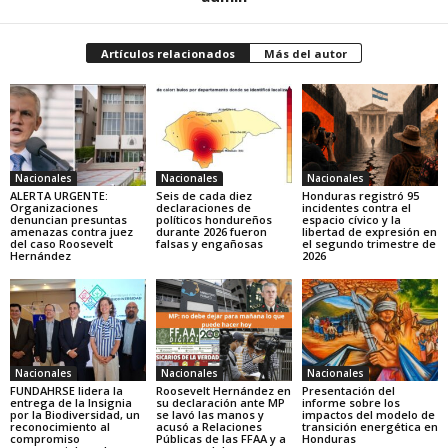
Artículos relacionados
Más del autor
Nacionales
Nacionales
Nacionales
ALERTA URGENTE:
Seis de cada diez
Honduras registró 95
Organizaciones
declaraciones de
incidentes contra el
denuncian presuntas
políticos hondureños
espacio cívico y la
amenazas contra juez
durante 2026 fueron
libertad de expresión en
del caso Roosevelt
falsas y engañosas
el segundo trimestre de
Hernández
2026
Nacionales
Nacionales
Nacionales
FUNDAHRSE lidera la
Roosevelt Hernández en
Presentación del
entrega de la Insignia
su declaración ante MP
informe sobre los
por la Biodiversidad, un
se lavó las manos y
impactos del modelo de
reconocimiento al
acusó a Relaciones
transición energética en
compromiso
Públicas de las FFAA y a
Honduras