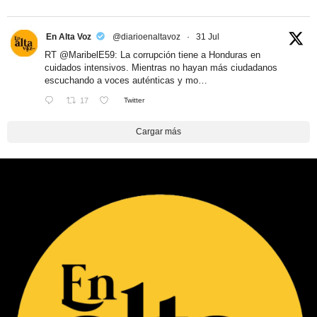
En Alta Voz
@diarioenaltavoz
·
31 Jul
RT
@MaribelE59
: La corrupción tiene a Honduras en
cuidados intensivos. Mientras no hayan más ciudadanos
escuchando a voces auténticas y mo…
17
Twitter
Cargar más