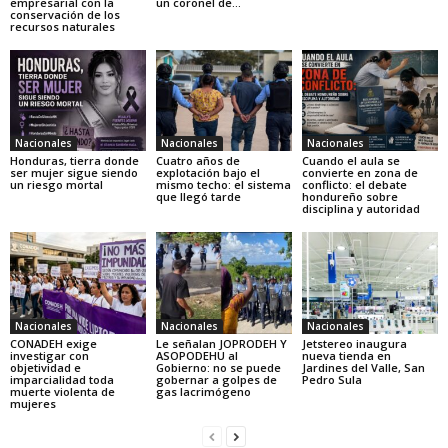
empresarial con la
un coronel de...
conservación de los
recursos naturales
Nacionales
Nacionales
Nacionales
Honduras, tierra donde
Cuatro años de
Cuando el aula se
ser mujer sigue siendo
explotación bajo el
convierte en zona de
un riesgo mortal
mismo techo: el sistema
conflicto: el debate
que llegó tarde
hondureño sobre
disciplina y autoridad
Nacionales
Nacionales
Nacionales
CONADEH exige
Le señalan JOPRODEH Y
Jetstereo inaugura
investigar con
ASOPODEHU al
nueva tienda en
objetividad e
Gobierno: no se puede
Jardines del Valle, San
imparcialidad toda
gobernar a golpes de
Pedro Sula
muerte violenta de
gas lacrimógeno
mujeres