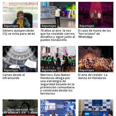
Reportajes
Reportajes
Reportajes
Género autopercibido:
70 años al aire: la voz
El caso de humo de los
CSJ se echa para atrás
que ha resistido cierres,
“terroristas” de
desafíos y sigue junto al
WhatsApp
pueblo hondureño
Reportajes
Reportajes
Reportajes
Cartas desde el
Warriors Zulu Nation
El arte de resistir: La
inframundo
Honduras aboga por
danza en Honduras
una estrategia de
seguridad basada en la
prevención comunitaria
y construida desde los
territorios