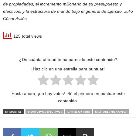
de propiedades
, el
incremento millonario de su presupuesto y
efectivos
, y la
estructura de mando bajo el general de Ejército, Julio
César Avilés
.
125 total views
¿De cuánta utilidad te ha parecido este contenido?
¡Haz clic en una estrella para puntuar!
Hasta ahora, ¡no hay votos!. Sé el primero en puntuar este
contenido.
ETIQUETAS
5100 NUEVOS EFECTIVOS
DANIEL ORTEGA
MILITARES NICARAGUA