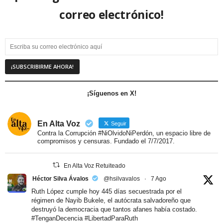
correo electrónico!
¡Síguenos en X!
En Alta Voz
Seguir
Contra la Corrupción #NiOlvidoNiPerdón, un espacio libre de
compromisos y censuras. Fundado el 7/7/2017.
En Alta Voz Retuiteado
Héctor Silva Ávalos
@hsilvavalos
·
7 Ago
Ruth López cumple hoy 445 días secuestrada por el
régimen de Nayib Bukele, el autócrata salvadoreño que
destruyó la democracia que tantos afanes había costado.
#TenganDecencia
#LibertadParaRuth