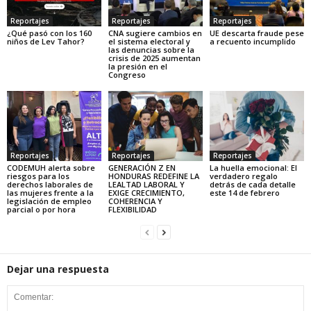
Reportajes
Reportajes
Reportajes
¿Qué pasó con los 160
CNA sugiere cambios en
UE descarta fraude pese
niños de Lev Tahor?
el sistema electoral y
a recuento incumplido
las denuncias sobre la
crisis de 2025 aumentan
la presión en el
Congreso
Reportajes
Reportajes
Reportajes
CODEMUH alerta sobre
GENERACIÓN Z EN
La huella emocional: El
riesgos para los
HONDURAS REDEFINE LA
verdadero regalo
derechos laborales de
LEALTAD LABORAL Y
detrás de cada detalle
las mujeres frente a la
EXIGE CRECIMIENTO,
este 14 de febrero
legislación de empleo
COHERENCIA Y
parcial o por hora
FLEXIBILIDAD
Dejar una respuesta