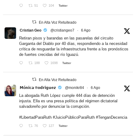
51
104
Twitter
En Alta Voz Retuiteado
Cristian Geo
@cristiangeo7
·
6 Ago
Retiran pisos y barandas en las pasarelas del circuito
Garganta del Diablo por 40 días, respondiendo a la necesidad
crítica de resguardar la infraestructura frente a los pronósticos
de fuertes crecidas del río Iguazú.
188
1698
Twitter
En Alta Voz Retuiteado
𝗠ó𝗻𝗶𝗰𝗮 ®𝗼𝗱𝗿𝗶𝗴𝘂𝗲𝘇
@monikr84
·
6 Ago
La abogada Ruth López cumple 444 días de detención
injusta. Ella es una presa política del régimen dictatorial
salvadoreño por denunciar la corrupción.
#LibertadParaRuth
#JuicioPúblicoParaRuth
#TenganDecencia
76
127
Twitter