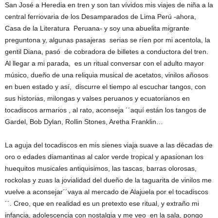
San José a Heredia en tren y son tan vívidos mis viajes de niña a la
central ferriovaria de los Desamparados de Lima Perú -ahora,
Casa de la Literatura Peruana- y soy una abuelita migrante
preguntona y, algunas pasajeras serias se ríen por mi acentola, la
gentil Diana, pasó de cobradora de billetes a conductora del tren.
Al llegar a mi parada, es un ritual conversar con el adulto mayor
músico, dueño de una reliquia musical de acetatos, vinilos añosos
en buen estado y así, discurre el tiempo al escuchar tangos, con
sus historias, milongas y valses peruanos y ecuatorianos en
tocadiscos armarios , al rato, aconseja ´´aquí están los tangos de
Gardel, Bob Dylan, Rollin Stones, Aretha Franklin…
La aguja del tocadiscos en mis sienes viaja suave a las décadas de
oro o edades diamantinas al calor verde tropical y apasionan los
huequitos musicales antiquisimos, las tascas, barras olorosas,
rockolas y zuas la jovialidad del dueño de la taguarita de vinilos me
vuelve a aconsejar´´vaya al mercado de Alajuela por el tocadiscos
´´. Creo, que en realidad es un pretexto ese ritual, y extraño mi
infancia, adolescencia con nostalgia y me veo en la sala, pongo