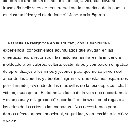
/la obra de arte es un dictado misterioso; la voluntad lleva al
fracaso/la belleza es de recuerdo/el modo inmediato de la poesía
es el canto lírico y el diario íntimo´´ José María Eguren .
.
La familia se resignifica en la adultez , con la sabiduria y
experiencia, conocimientos acumulados que ayudan en las
orientaciones, a reconstruir las historias familiares, la influencia
moldeadora en valores, cultura, costumbres y compasión empática
de aprendizajes a los niños y jóvenes para que no se priven del
amor de las abuelas y abuelos migrantes, que estamos esparcidos
por el mundo, viviendo de las maravillas de la tecnoogís con chat
videos, guasapear. En todas las fases de la vida nos necesitamos
y cuan sana y milagrosa es´´recordar´´ en brazos, en el regazo a
las crías de los críos, a las manadas. Nos necesitamos para
darnos afecto, apoyo emocional, seguridad, y protección a la niñez
y vejez.