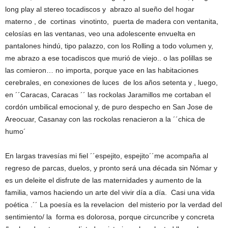
long play al stereo tocadiscos y abrazo al sueño del hogar
materno , de cortinas vinotinto, puerta de madera con ventanita,
celosías en las ventanas, veo una adolescente envuelta en
pantalones hindú, tipo palazzo, con los Rolling a todo volumen y,
me abrazo a ese tocadiscos que murió de viejo.. o las polillas se
las comieron… no importa, porque yace en las habitaciones
cerebrales, en conexiones de luces de los años setenta y , luego,
en ´´Caracas, Caracas ´´ las rockolas Jaramillos me cortaban el
cordón umbilical emocional y, de puro despecho en San Jose de
Areocuar, Casanay con las rockolas renacieron a la ´´chica de
humo´
En largas travesías mi fiel ´´espejito, espejito´´me acompaña al
regreso de parcas, duelos, y pronto será una década sin Nómar y
es un deleite el disfrute de las maternidades y aumento de la
familia, vamos haciendo un arte del vivir día a día. Casi una vida
poética .´´ La poesía es la revelacion del misterio por la verdad del
sentimiento/ la forma es dolorosa, porque circuncribe y concreta