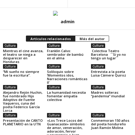
admin
Artículos relacionados
Más del autor
Cultura
Cultura
Cultura
Mientras el cine avanza,
Franklin Calvo:
Colectiva Teatro
el teatro se niega a
sembrador de bambú
Barcelona ´´Si yo no
desparecer en
en el alma
tengo un lugar´´
Honduras
Cultura
Cultura
Cultura
“Mi sueño no siempre
Soliloquio sobre
Entrevista a la poeta
fue la escritura”.
‘Momentos idos,
Luisa Cámere Quiroz
Narraciones románticas
II’
Cultura
Cultura
Cultura
Alejandro Rejón Huchin,
La humanidad necesita
Madres solteras:
fue nombrado Hijo
fomentar empatía
“pandemia” mundial
Adoptivo de Fuente
colectiva
Vaqueros, cuna del
poeta Federico García
Lorca
Cultura
Cultura
Cultura
Presentación de CANTO
«Los Trece Locos del
Conmemoran 150 años
PLANETARIO en la UTN
Guanacaste» símbolos
del poeta hondureño
de amor, veneración,
Juan Ramón Molina
adoración, fervor
y reverencia a Juan