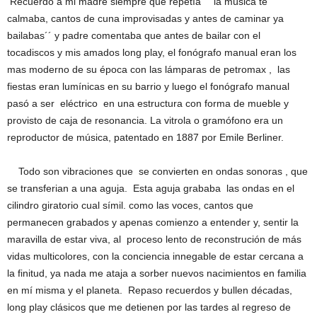
Recuerdo a mi madre siempre que repetía ´´ la música te
calmaba, cantos de cuna improvisadas y antes de caminar ya
bailabas´´ y padre comentaba que antes de bailar con el
tocadiscos y mis amados long play, el fonógrafo manual eran los
mas moderno de su época con las lámparas de petromax , las
fiestas eran lumínicas en su barrio y luego el fonógrafo manual
pasó a ser eléctrico en una estructura con forma de mueble y
provisto de caja de resonancia. La vitrola o gramófono era un
reproductor de música, patentado en 1887 por Emile Berliner.
Todo son vibraciones que se convierten en ondas sonoras , que
se transferian a una aguja. Esta aguja grababa las ondas en el
cilindro giratorio cual símil. como las voces, cantos que
permanecen grabados y apenas comienzo a entender y, sentir la
maravilla de estar viva, al proceso lento de reconstrución de más
vidas multicolores, con la conciencia innegable de estar cercana a
la finitud, ya nada me ataja a sorber nuevos nacimientos en familia
en mí misma y el planeta. Repaso recuerdos y bullen décadas,
long play clásicos que me detienen por las tardes al regreso de