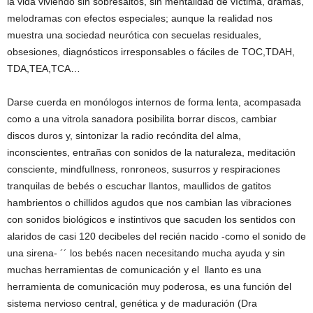
la vida viviendo sin sobresaltos, sin mentalidad de víctima, dramas,
melodramas con efectos especiales; aunque la realidad nos
muestra una sociedad neurótica con secuelas residuales,
obsesiones, diagnósticos irresponsables o fáciles de TOC,TDAH,
TDA,TEA,TCA…
Darse cuerda en monólogos internos de forma lenta, acompasada
como a una vitrola sanadora posibilita borrar discos, cambiar
discos duros y, sintonizar la radio recóndita del alma,
inconscientes, entrañas con sonidos de la naturaleza, meditación
consciente, mindfullness, ronroneos, susurros y respiraciones
tranquilas de bebés o escuchar llantos, maullidos de gatitos
hambrientos o chillidos agudos que nos cambian las vibraciones
con sonidos biológicos e instintivos que sacuden los sentidos con
alaridos de casi 120 decibeles del recién nacido -como el sonido de
una sirena- ´´ los bebés nacen necesitando mucha ayuda y sin
muchas herramientas de comunicación y el llanto es una
herramienta de comunicación muy poderosa, es una función del
sistema nervioso central, genética y de maduración (Dra