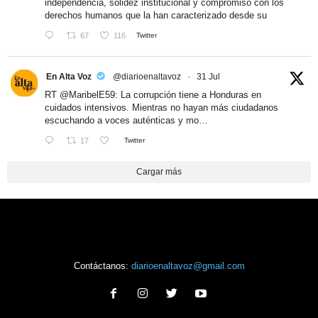
independencia, solidez institucional y compromiso con los
derechos humanos que la han caracterizado desde su
67
116
Twitter
En Alta Voz
@diarioenaltavoz
·
31 Jul
RT
@MaribelE59
: La corrupción tiene a Honduras en
cuidados intensivos. Mientras no hayan más ciudadanos
escuchando a voces auténticas y mo…
17
Twitter
Cargar más
Contáctanos:
diarioenaltavoz@gmail.com