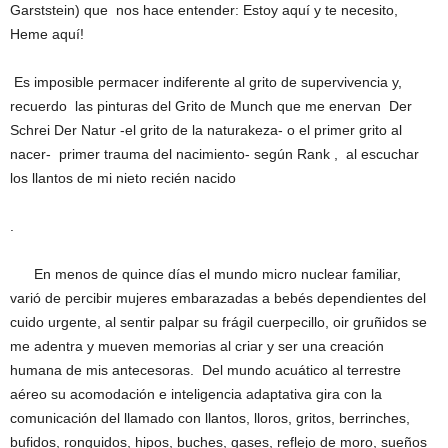
Garststein) que nos hace entender: Estoy aquí y te necesito,
Heme aquí!
Es imposible permacer indiferente al grito de supervivencia y,
recuerdo las pinturas del Grito de Munch que me enervan Der
Schrei Der Natur -el grito de la naturakeza- o el primer grito al
nacer- primer trauma del nacimiento- según Rank , al escuchar
los llantos de mi nieto recién nacido
.
En menos de quince días el mundo micro nuclear familiar,
varió de percibir mujeres embarazadas a bebés dependientes del
cuido urgente, al sentir palpar su frágil cuerpecillo, oir gruñidos se
me adentra y mueven memorias al criar y ser una creación
humana de mis antecesoras. Del mundo acuático al terrestre
aéreo su acomodación e inteligencia adaptativa gira con la
comunicación del llamado con llantos, lloros, gritos, berrinches,
bufidos, ronquidos, hipos, buches, gases, reflejo de moro, sueños