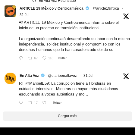
En Alta Voz Retuiteado
ARTICLE 19 México y Centroamérica
@article19mxca
·
31 Jul
📢 ARTICLE 19 México y Centroamérica informa sobre el
inicio de un proceso de transición institucional.
La organización continuará desarrollando su labor con la misma
independencia, solidez institucional y compromiso con los
derechos humanos que la han caracterizado desde su
67
116
Twitter
En Alta Voz
@diarioenaltavoz
·
31 Jul
RT
@MaribelE59
: La corrupción tiene a Honduras en
cuidados intensivos. Mientras no hayan más ciudadanos
escuchando a voces auténticas y mo…
17
Twitter
Cargar más