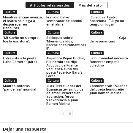
Artículos relacionados
Más del autor
Cultura
Cultura
Cultura
Mientras el cine avanza,
Franklin Calvo:
Colectiva Teatro
el teatro se niega a
sembrador de bambú
Barcelona ´´Si yo no
desparecer en
en el alma
tengo un lugar´´
Honduras
Cultura
Cultura
Cultura
“Mi sueño no siempre
Soliloquio sobre
Caja
fue la escritura”.
‘Momentos idos,
de resonancias
Narraciones románticas
II’
Cultura
Cultura
Cultura
Entrevista a la poeta
Alejandro Rejón Huchin,
La humanidad necesita
Luisa Cámere Quiroz
fue nombrado Hijo
fomentar empatía
Adoptivo de Fuente
colectiva
Vaqueros, cuna del
poeta Federico García
Lorca
Cultura
Cultura
Cultura
Madres solteras:
«Los Trece Locos del
Conmemoran 150 años
“pandemia” mundial
Guanacaste» símbolos
del poeta hondureño
de amor, veneración,
Juan Ramón Molina
adoración, fervor
y reverencia a Juan
Ramón Molina
Dejar una respuesta