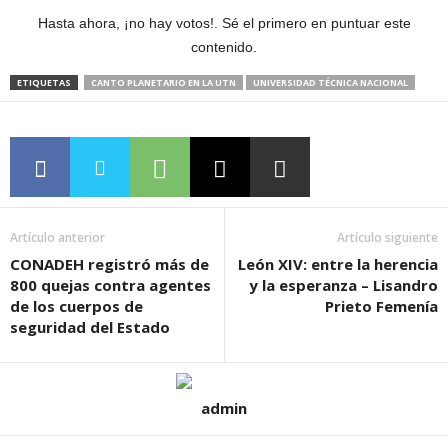
Hasta ahora, ¡no hay votos!. Sé el primero en puntuar este
contenido.
ETIQUETAS
CANTO PLANETARIO EN LA UTN
UNIVERSIDAD TÉCNICA NACIONAL
Artículo anterior
Artículo siguiente
CONADEH registró más de
León XIV: entre la herencia
800 quejas contra agentes
y la esperanza – Lisandro
de los cuerpos de
Prieto Femenía
seguridad del Estado
admin