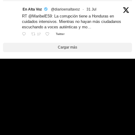
En Alta Voz
@diarioenaltavoz
·
31 Jul
RT @MaribelE59: La corrupción tiene a Honduras en
cuidados intensivos. Mientras no hayan más ciudadanos
escuchando a voces auténticas y mo…
17
Twitter
Cargar más