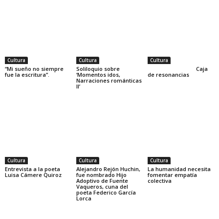
Cultura
Cultura
Cultura
“Mi sueño no siempre
Soliloquio sobre
Caja
fue la escritura”.
‘Momentos idos,
de resonancias
Narraciones románticas
II’
Cultura
Cultura
Cultura
Entrevista a la poeta
Alejandro Rejón Huchin,
La humanidad necesita
Luisa Cámere Quiroz
fue nombrado Hijo
fomentar empatía
Adoptivo de Fuente
colectiva
Vaqueros, cuna del
poeta Federico García
Lorca