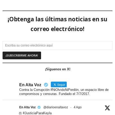
¡Obtenga las últimas noticias en su
correo electrónico!
¡Síguenos en X!
En Alta Voz
Seguir
Contra la Corrupción #NiOlvidoNiPerdón, un espacio libre de
compromisos y censuras. Fundado el 7/7/2017.
En Alta Voz
@diarioenaltavoz
·
4 Ago
⚖️ #JusticiaParaKeyla