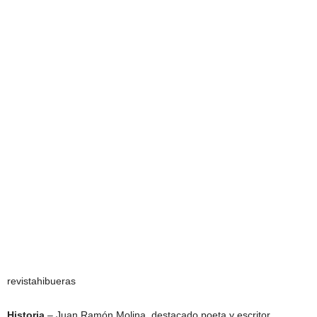
revistahibueras
Historia.
– Juan Ramón Molina, destacado poeta y escritor