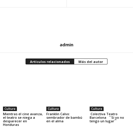
admin
Artículos relacionados
Más del autor
Cultura
Cultura
Cultura
Mientras el cine avanza,
Franklin Calvo:
Colectiva Teatro
el teatro se niega a
sembrador de bambú
Barcelona ´´Si yo no
desparecer en
en el alma
tengo un lugar´´
Honduras