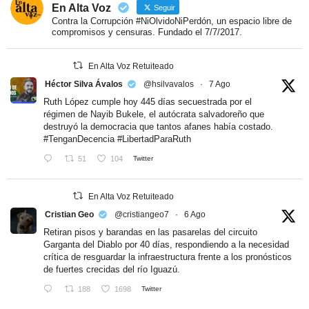
En Alta Voz
Seguir
Contra la Corrupción #NiOlvidoNiPerdón, un espacio libre de
compromisos y censuras. Fundado el 7/7/2017.
En Alta Voz Retuiteado
Héctor Silva Ávalos
@hsilvavalos
·
7 Ago
Ruth López cumple hoy 445 días secuestrada por el
régimen de Nayib Bukele, el autócrata salvadoreño que
destruyó la democracia que tantos afanes había costado.
#TenganDecencia
#LibertadParaRuth
51
104
Twitter
En Alta Voz Retuiteado
Cristian Geo
@cristiangeo7
·
6 Ago
Retiran pisos y barandas en las pasarelas del circuito
Garganta del Diablo por 40 días, respondiendo a la necesidad
crítica de resguardar la infraestructura frente a los pronósticos
de fuertes crecidas del río Iguazú.
188
1698
Twitter