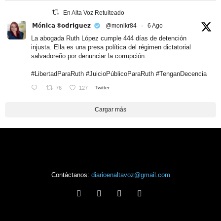
En Alta Voz Retuiteado
𝗠ó𝗻𝗶𝗰𝗮 ®𝗼𝗱𝗿𝗶𝗴𝘂𝗲𝘇
@monikr84
·
6 Ago
La abogada Ruth López cumple 444 días de detención
injusta. Ella es una presa política del régimen dictatorial
salvadoreño por denunciar la corrupción.
#LibertadParaRuth
#JuicioPúblicoParaRuth
#TenganDecencia
76
127
Twitter
Cargar más
Contáctanos:
diarioenaltavoz@gmail.com