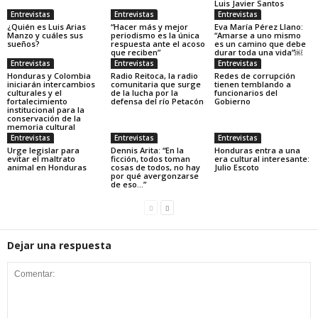
Luis Javier Santos
Entrevistas
Entrevistas
Entrevistas
¿Quién es Luis Arias
“Hacer más y mejor
Eva María Pérez Llano:
Manzo y cuáles sus
periodismo es la única
“Amarse a uno mismo
sueños?
respuesta ante el acoso
es un camino que debe
que reciben”
durar toda una vida”￼
Entrevistas
Entrevistas
Entrevistas
Honduras y Colombia
Radio Reitoca, la radio
Redes de corrupción
iniciarán intercambios
comunitaria que surge
tienen temblando a
culturales y el
de la lucha por la
funcionarios del
fortalecimiento
defensa del río Petacón
Gobierno
institucional para la
conservación de la
memoria cultural
Entrevistas
Entrevistas
Entrevistas
Urge legislar para
Dennis Arita: “En la
Honduras entra a una
evitar el maltrato
ficción, todos toman
era cultural interesante:
animal en Honduras
cosas de todos, no hay
Julio Escoto
por qué avergonzarse
de eso…”
Dejar una respuesta