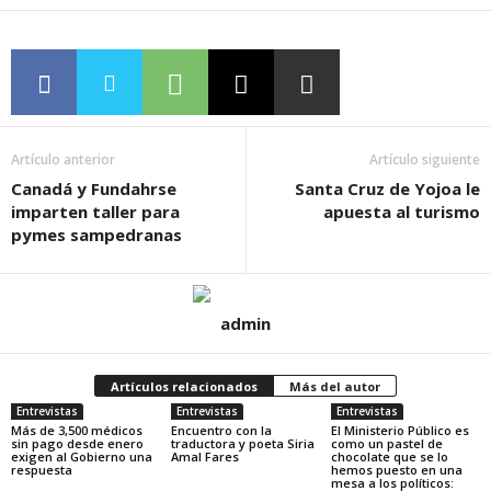
Artículo anterior
Artículo siguiente
Canadá y Fundahrse
Santa Cruz de Yojoa le
imparten taller para
apuesta al turismo
pymes sampedranas
admin
Artículos relacionados
Más del autor
Entrevistas
Entrevistas
Entrevistas
Más de 3,500 médicos
Encuentro con la
El Ministerio Público es
sin pago desde enero
traductora y poeta Siria
como un pastel de
exigen al Gobierno una
Amal Fares
chocolate que se lo
respuesta
hemos puesto en una
mesa a los políticos: