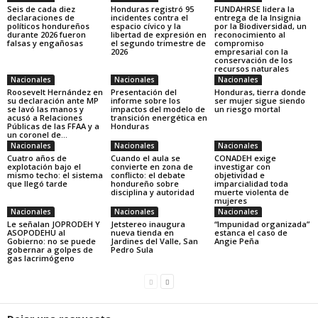
Seis de cada diez
Honduras registró 95
FUNDAHRSE lidera la
declaraciones de
incidentes contra el
entrega de la Insignia
políticos hondureños
espacio cívico y la
por la Biodiversidad, un
durante 2026 fueron
libertad de expresión en
reconocimiento al
falsas y engañosas
el segundo trimestre de
compromiso
2026
empresarial con la
conservación de los
recursos naturales
Nacionales
Nacionales
Nacionales
Roosevelt Hernández en
Presentación del
Honduras, tierra donde
su declaración ante MP
informe sobre los
ser mujer sigue siendo
se lavó las manos y
impactos del modelo de
un riesgo mortal
acusó a Relaciones
transición energética en
Públicas de las FFAA y a
Honduras
un coronel de...
Nacionales
Nacionales
Nacionales
Cuatro años de
Cuando el aula se
CONADEH exige
explotación bajo el
convierte en zona de
investigar con
mismo techo: el sistema
conflicto: el debate
objetividad e
que llegó tarde
hondureño sobre
imparcialidad toda
disciplina y autoridad
muerte violenta de
mujeres
Nacionales
Nacionales
Nacionales
Le señalan JOPRODEH Y
Jetstereo inaugura
“Impunidad organizada”
ASOPODEHU al
nueva tienda en
estanca el caso de
Gobierno: no se puede
Jardines del Valle, San
Angie Peña
gobernar a golpes de
Pedro Sula
gas lacrimógeno