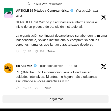
En Alta Voz Retuiteado
ARTICLE 19 México y Centroamérica
@article19mxca
·
31 Jul
📢 ARTICLE 19 México y Centroamérica informa sobre el
inicio de un proceso de transición institucional.
La organización continuará desarrollando su labor con la misma
independencia, solidez institucional y compromiso con los
derechos humanos que la han caracterizado desde su
67
116
Twitter
En Alta Voz
@diarioenaltavoz
·
31 Jul
RT
@MaribelE59
: La corrupción tiene a Honduras en
cuidados intensivos. Mientras no hayan más ciudadanos
escuchando a voces auténticas y mo…
17
Twitter
Cargar más