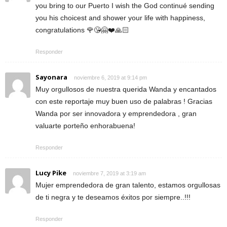
you bring to our Puerto I wish the God continué sending
you his choicest and shower your life with happiness,
congratulations 🌹😘🤗❤️🙏🏻
Responder
Sayonara
noviembre 6, 2019 at 9:14 pm
Muy orgullosos de nuestra querida Wanda y encantados
con este reportaje muy buen uso de palabras ! Gracias
Wanda por ser innovadora y emprendedora , gran
valuarte porteño enhorabuena!
Responder
Lucy Pike
noviembre 7, 2019 at 3:19 am
Mujer emprendedora de gran talento, estamos orgullosas
de ti negra y te deseamos éxitos por siempre..!!!
Responder