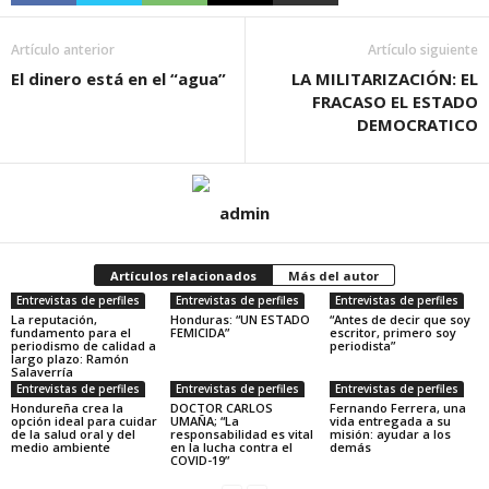
Artículo anterior
Artículo siguiente
El dinero está en el “agua”
LA MILITARIZACIÓN: EL
FRACASO EL ESTADO
DEMOCRATICO
admin
Artículos relacionados
Más del autor
Entrevistas de perfiles
Entrevistas de perfiles
Entrevistas de perfiles
La reputación,
Honduras: “UN ESTADO
“Antes de decir que soy
fundamento para el
FEMICIDA”
escritor, primero soy
periodismo de calidad a
periodista”
largo plazo: Ramón
Salaverría
Entrevistas de perfiles
Entrevistas de perfiles
Entrevistas de perfiles
Hondureña crea la
DOCTOR CARLOS
Fernando Ferrera, una
opción ideal para cuidar
UMAÑA; “La
vida entregada a su
de la salud oral y del
responsabilidad es vital
misión: ayudar a los
medio ambiente
en la lucha contra el
demás
COVID-19”