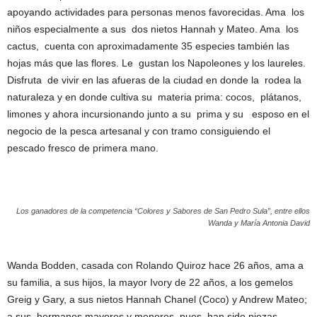
apoyando actividades para personas menos favorecidas. Ama los
niños especialmente a sus dos nietos Hannah y Mateo. Ama los
cactus, cuenta con aproximadamente 35 especies también las
hojas más que las flores. Le gustan los Napoleones y los laureles.
Disfruta de vivir en las afueras de la ciudad en donde la rodea la
naturaleza y en donde cultiva su materia prima: cocos, plátanos,
limones y ahora incursionando junto a su prima y su esposo en el
negocio de la pesca artesanal y con tramo consiguiendo el
pescado fresco de primera mano.
Los ganadores de la competencia “Colores y Sabores de San Pedro Sula”, entre ellos
Wanda y María Antonia David
Wanda Bodden, casada con Rolando Quiroz hace 26 años, ama a
su familia, a sus hijos, la mayor Ivory de 22 años, a los gemelos
Greig y Gary, a sus nietos Hannah Chanel (Coco) y Andrew Mateo;
a sus hermanos mayores y menores, pues han sido piezas