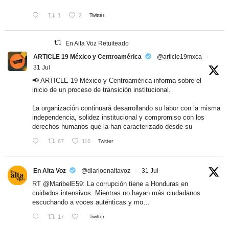
1
2
Twitter
En Alta Voz Retuiteado
ARTICLE 19 México y Centroamérica
@article19mxca
·
31 Jul
📢 ARTICLE 19 México y Centroamérica informa sobre el
inicio de un proceso de transición institucional.
La organización continuará desarrollando su labor con la misma
independencia, solidez institucional y compromiso con los
derechos humanos que la han caracterizado desde su
67
116
Twitter
En Alta Voz
@diarioenaltavoz
·
31 Jul
RT
@MaribelE59
: La corrupción tiene a Honduras en
cuidados intensivos. Mientras no hayan más ciudadanos
escuchando a voces auténticas y mo…
17
Twitter