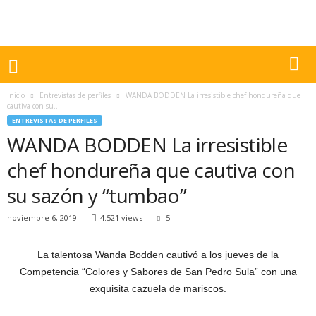
Inicio
Entrevistas de perfiles
WANDA BODDEN La irresistible chef hondureña que
cautiva con su...
ENTREVISTAS DE PERFILES
WANDA BODDEN La irresistible
chef hondureña que cautiva con
su sazón y “tumbao”
noviembre 6, 2019
4.521 views
5
La talentosa Wanda Bodden cautivó a los jueves de la
Competencia “Colores y Sabores de San Pedro Sula” con una
exquisita cazuela de mariscos.