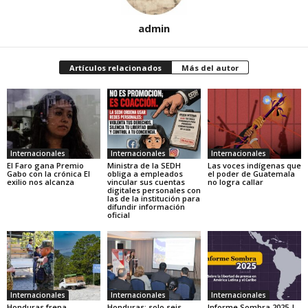
admin
Artículos relacionados
Más del autor
Internacionales
Internacionales
Internacionales
El Faro gana Premio
Ministra de la SEDH
Las voces indígenas que
Gabo con la crónica El
obliga a empleados
el poder de Guatemala
exilio nos alcanza
vincular sus cuentas
no logra callar
digitales personales con
las de la institución para
difundir información
oficial
Internacionales
Internacionales
Internacionales
Honduras frena
Honduras: solo seis
Informe Sombra 2025 |