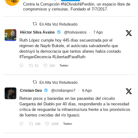
Contra la Corrupción #NiOlvidoNiPerdón, un espacio libre de
compromisos y censuras. Fundado el 7/7/2017.
En Alta Voz Retuiteado
Héctor Silva Ávalos
@hsilvavalos
·
7 Ago
Ruth López cumple hoy 445 días secuestrada por el
régimen de Nayib Bukele, el autócrata salvadoreño que
destruyó la democracia que tantos afanes había costado.
#TenganDecencia
#LibertadParaRuth
51
104
Twitter
En Alta Voz Retuiteado
Cristian Geo
@cristiangeo7
·
6 Ago
Retiran pisos y barandas en las pasarelas del circuito
Garganta del Diablo por 40 días, respondiendo a la necesidad
crítica de resguardar la infraestructura frente a los pronósticos
de fuertes crecidas del río Iguazú.
188
1698
Twitter