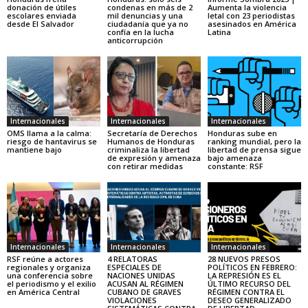
donación de útiles
condenas en más de 2
Aumenta la violencia
escolares enviada
mil denuncias y una
letal con 23 periodistas
desde El Salvador
ciudadanía que ya no
asesinados en América
confía en la lucha
Latina
anticorrupción
Internacionales
Internacionales
Internacionales
OMS llama a la calma:
Secretaría de Derechos
Honduras sube en
riesgo de hantavirus se
Humanos de Honduras
ranking mundial, pero la
mantiene bajo
criminaliza la libertad
libertad de prensa sigue
de expresión y amenaza
bajo amenaza
con retirar medidas
constante: RSF
Internacionales
Internacionales
Internacionales
RSF reúne a actores
4 RELATORAS
28 NUEVOS PRESOS
regionales y organiza
ESPECIALES DE
POLÍTICOS EN FEBRERO:
una conferencia sobre
NACIONES UNIDAS
LA REPRESIÓN ES EL
el periodismo y el exilio
ACUSAN AL RÉGIMEN
ÚLTIMO RECURSO DEL
en América Central
CUBANO DE GRAVES
RÉGIMEN CONTRA EL
VIOLACIONES
DESEO GENERALIZADO