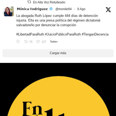
En Alta Voz Retuiteado
𝗠ó𝗻𝗶𝗰𝗮 ®𝗼𝗱𝗿𝗶𝗴𝘂𝗲𝘇
@monikr84
·
6 Ago
La abogada Ruth López cumple 444 días de detención
injusta. Ella es una presa política del régimen dictatorial
salvadoreño por denunciar la corrupción.
#LibertadParaRuth
#JuicioPúblicoParaRuth
#TenganDecencia
76
127
Twitter
Cargar más