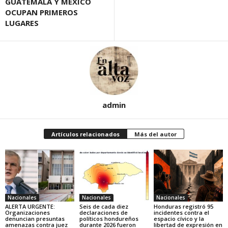
GUATEMALA Y MÉXICO
OCUPAN PRIMEROS
LUGARES
admin
Artículos relacionados
Más del autor
Nacionales
Nacionales
Nacionales
ALERTA URGENTE:
Seis de cada diez
Honduras registró 95
Organizaciones
declaraciones de
incidentes contra el
denuncian presuntas
políticos hondureños
espacio cívico y la
amenazas contra juez
durante 2026 fueron
libertad de expresión en