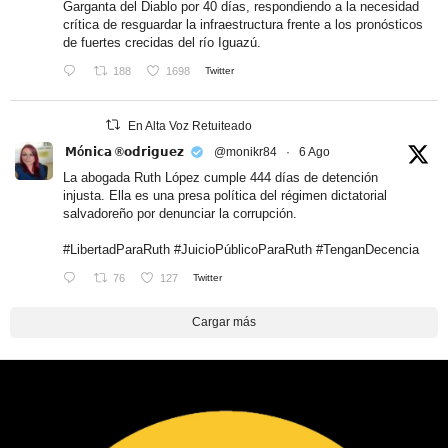
Garganta del Diablo por 40 días, respondiendo a la necesidad
crítica de resguardar la infraestructura frente a los pronósticos
de fuertes crecidas del río Iguazú.
188
1698
Twitter
En Alta Voz Retuiteado
𝗠ó𝗻𝗶𝗰𝗮 ®𝗼𝗱𝗿𝗶𝗴𝘂𝗲𝘇
@monikr84
·
6 Ago
La abogada Ruth López cumple 444 días de detención
injusta. Ella es una presa política del régimen dictatorial
salvadoreño por denunciar la corrupción.
#LibertadParaRuth
#JuicioPúblicoParaRuth
#TenganDecencia
76
127
Twitter
Cargar más