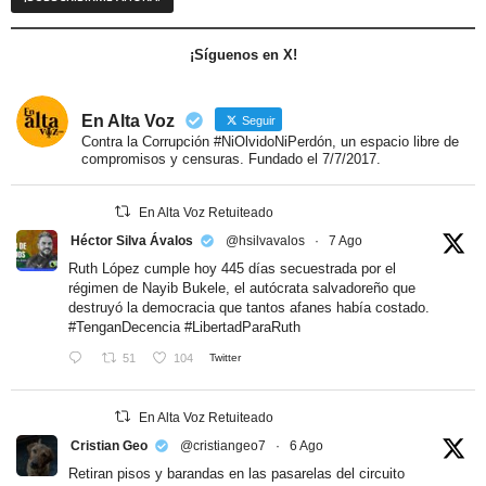
¡Síguenos en X!
En Alta Voz
Seguir
Contra la Corrupción #NiOlvidoNiPerdón, un espacio libre de
compromisos y censuras. Fundado el 7/7/2017.
En Alta Voz Retuiteado
Héctor Silva Ávalos
@hsilvavalos
·
7 Ago
Ruth López cumple hoy 445 días secuestrada por el
régimen de Nayib Bukele, el autócrata salvadoreño que
destruyó la democracia que tantos afanes había costado.
#TenganDecencia
#LibertadParaRuth
51
104
Twitter
En Alta Voz Retuiteado
Cristian Geo
@cristiangeo7
·
6 Ago
Retiran pisos y barandas en las pasarelas del circuito