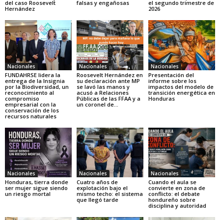
del caso Roosevelt
falsas y engañosas
el segundo trimestre de
Hernández
2026
Nacionales
Nacionales
Nacionales
FUNDAHRSE lidera la
Roosevelt Hernández en
Presentación del
entrega de la Insignia
su declaración ante MP
informe sobre los
por la Biodiversidad, un
se lavó las manos y
impactos del modelo de
reconocimiento al
acusó a Relaciones
transición energética en
compromiso
Públicas de las FFAA y a
Honduras
empresarial con la
un coronel de...
conservación de los
recursos naturales
Nacionales
Nacionales
Nacionales
Honduras, tierra donde
Cuatro años de
Cuando el aula se
ser mujer sigue siendo
explotación bajo el
convierte en zona de
un riesgo mortal
mismo techo: el sistema
conflicto: el debate
que llegó tarde
hondureño sobre
disciplina y autoridad