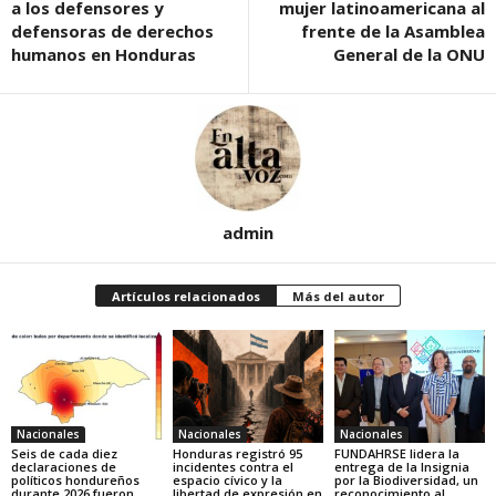
a los defensores y
mujer latinoamericana al
defensoras de derechos
frente de la Asamblea
humanos en Honduras
General de la ONU
admin
Artículos relacionados
Más del autor
Nacionales
Nacionales
Nacionales
Seis de cada diez
Honduras registró 95
FUNDAHRSE lidera la
declaraciones de
incidentes contra el
entrega de la Insignia
políticos hondureños
espacio cívico y la
por la Biodiversidad, un
durante 2026 fueron
libertad de expresión en
reconocimiento al