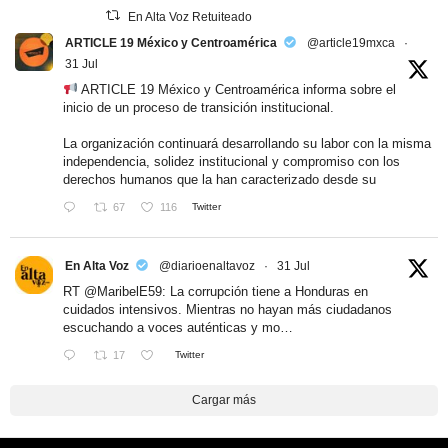
En Alta Voz Retuiteado
ARTICLE 19 México y Centroamérica
@article19mxca
·
31 Jul
ARTICLE 19 México y Centroamérica informa sobre el
inicio de un proceso de transición institucional.
La organización continuará desarrollando su labor con la misma
independencia, solidez institucional y compromiso con los
derechos humanos que la han caracterizado desde su
67
116
Twitter
En Alta Voz
@diarioenaltavoz
·
31 Jul
RT
@MaribelE59
: La corrupción tiene a Honduras en
cuidados intensivos. Mientras no hayan más ciudadanos
escuchando a voces auténticas y mo…
17
Twitter
Cargar más