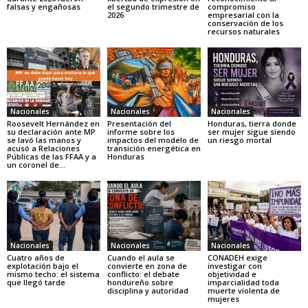
falsas y engañosas
el segundo trimestre de
compromiso
2026
empresarial con la
conservación de los
recursos naturales
Nacionales
Nacionales
Nacionales
Roosevelt Hernández en
Presentación del
Honduras, tierra donde
su declaración ante MP
informe sobre los
ser mujer sigue siendo
se lavó las manos y
impactos del modelo de
un riesgo mortal
acusó a Relaciones
transición energética en
Públicas de las FFAA y a
Honduras
un coronel de...
Nacionales
Nacionales
Nacionales
Cuatro años de
Cuando el aula se
CONADEH exige
explotación bajo el
convierte en zona de
investigar con
mismo techo: el sistema
conflicto: el debate
objetividad e
que llegó tarde
hondureño sobre
imparcialidad toda
disciplina y autoridad
muerte violenta de
mujeres