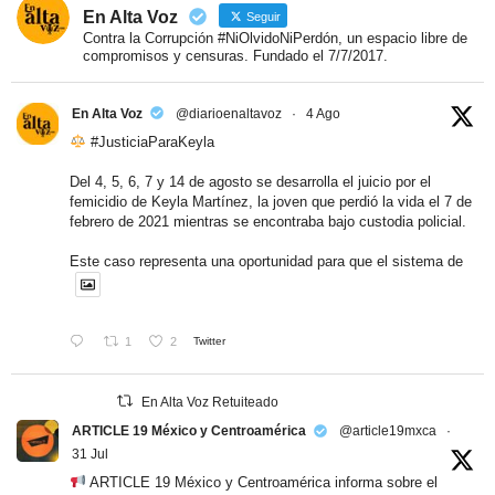
En Alta Voz
Seguir
Contra la Corrupción #NiOlvidoNiPerdón, un espacio libre de
compromisos y censuras. Fundado el 7/7/2017.
En Alta Voz
@diarioenaltavoz
·
4 Ago
#JusticiaParaKeyla
Del 4, 5, 6, 7 y 14 de agosto se desarrolla el juicio por el
femicidio de Keyla Martínez, la joven que perdió la vida el 7 de
febrero de 2021 mientras se encontraba bajo custodia policial.
Este caso representa una oportunidad para que el sistema de
1
2
Twitter
En Alta Voz Retuiteado
ARTICLE 19 México y Centroamérica
@article19mxca
·
31 Jul
ARTICLE 19 México y Centroamérica informa sobre el