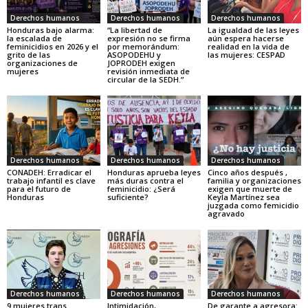
Derechos humanos
Derechos humanos
Derechos humanos
Honduras bajo alarma:
“La libertad de
La igualdad de las leyes
la escalada de
expresión no se firma
aún espera hacerse
feminicidios en 2026 y el
por memorándum:
realidad en la vida de
grito de las
ASOPODEHU y
las mujeres: CESPAD
organizaciones de
JOPRODEH exigen
mujeres
revisión inmediata de
circular de la SEDH.”
Derechos humanos
Derechos humanos
Derechos humanos
CONADEH: Erradicar el
Honduras aprueba leyes
Cinco años después ,
trabajo infantil es clave
más duras contra el
familia y organizaciones
para el futuro de
feminicidio: ¿Será
exigen que muerte de
Honduras
suficiente?
Keyla Martínez sea
juzgada como femicidio
agravado
Derechos humanos
Derechos humanos
Derechos humanos
9 mujeres trans
Intimidación,
De garante a agresora: