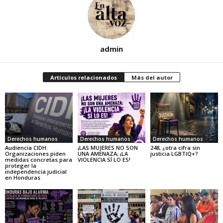
admin
Artículos relacionados
Más del autor
Derechos humanos
Derechos humanos
Derechos humanos
Audiencia CIDH:
¡LAS MUJERES NO SON
248, ¿otra cifra sin
Organizaciones piden
UNA AMENAZA; ¡LA
justicia LGBTIQ+?
medidas concretas para
VIOLENCIA SÍ LO ES!
proteger la
independencia judicial
en Honduras