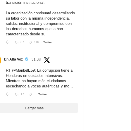
transición institucional.
La organización continuará desarrollando
su labor con la misma independencia,
solidez institucional y compromiso con
los derechos humanos que la han
caracterizado desde su
67
116
Twitter
En Alta Voz
31 Jul
RT
@MaribelE59
: La corrupción tiene a
Honduras en cuidados intensivos.
Mientras no hayan más ciudadanos
escuchando a voces auténticas y mo…
17
Twitter
Cargar más