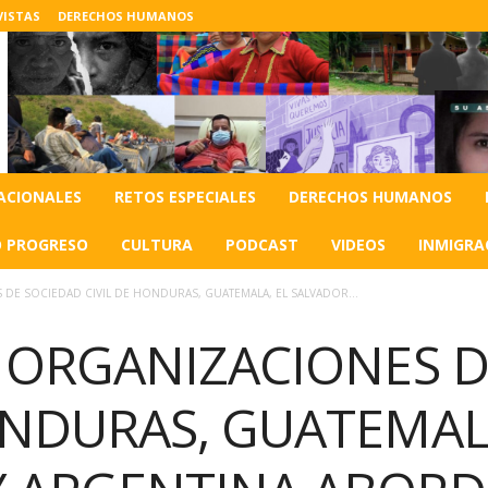
VISTAS
DERECHOS HUMANOS
ACIONALES
RETOS ESPECIALES
DERECHOS HUMANOS
O PROGRESO
CULTURA
PODCAST
VIDEOS
INMIGRA
 DE SOCIEDAD CIVIL DE HONDURAS, GUATEMALA, EL SALVADOR...
S ORGANIZACIONES 
ONDURAS, GUATEMALA