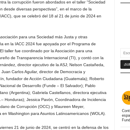
ntra la corrupción fueron abordados en el taller “Sociedad
ón desde diversas perspectivas”, en el marco de la
(IACC), que se celebró del 18 al 21 de junio de 2024 en
 Asociación para una Sociedad más Justa y otras
eña en la IACC 2024 fue apoyada por el Programa de
 taller fue coordinado por la Asociación para una
reño de Transparencia Internacional (TI), y contó con la
rnández, director ejecutivo de la ASJ; Nelson Castañeda,
; Juan Carlos Aguilar, director de Democracia y
ín, fundador de Acción Ciudadana (Guatemala); Roberto
 Nacional de Desarrollo (Funde – El Salvador); Pablo
ano (Argentina); Gabriela Castellanos, directora ejecutiva
 – Honduras); Jessica Pavón, Coordinadora de Incidencia
adano de Corrupción (OCC) y Maureen Meyer,
Cont
na en Washington para Asuntos Latinoamericanos (WOLA).
espa
Fund
 viernes 21 de junio de 2024, se centró en la defensa de los