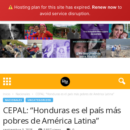
Hosting plan for this site has expired.
Renew now
to
avoid service disruption.
Inicio
Nacionales
CEPAL: “Honduras es el país más pobres de América Latina”
NACIONALES
UNCATEGORIZED
CEPAL: “Honduras es el país más
pobres de América Latina”
septiembre 3, 2018
5.857 views
0