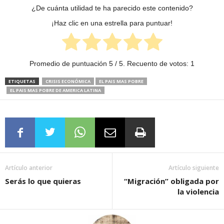
¿De cuánta utilidad te ha parecido este contenido?
¡Haz clic en una estrella para puntuar!
Promedio de puntuación
5
/ 5. Recuento de votos:
1
ETIQUETAS
CRISIS ECONÓMICA
EL PAIS MAS POBRE
EL PAIS MAS POBRE DE AMERICA LATINA
Artículo anterior
Artículo siguiente
Serás lo que quieras
“Migración” obligada por
la violencia