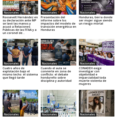
Nacionales
Nacionales
Nacionales
Roosevelt Hernández en
Presentación del
Honduras, tierra donde
su declaración ante MP
informe sobre los
ser mujer sigue siendo
se lavó las manos y
impactos del modelo de
un riesgo mortal
acusó a Relaciones
transición energética en
Públicas de las FFAA y a
Honduras
un coronel de...
Nacionales
Nacionales
Nacionales
Cuatro años de
Cuando el aula se
CONADEH exige
explotación bajo el
convierte en zona de
investigar con
mismo techo: el sistema
conflicto: el debate
objetividad e
que llegó tarde
hondureño sobre
imparcialidad toda
disciplina y autoridad
muerte violenta de
mujeres
Nacionales
Nacionales
Nacionales