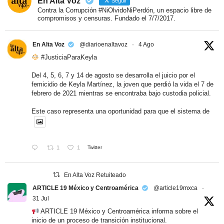
En Alta Voz
Seguir
Contra la Corrupción #NiOlvidoNiPerdón, un espacio libre de
compromisos y censuras. Fundado el 7/7/2017.
En Alta Voz
@diarioenaltavoz
·
4 Ago
#JusticiaParaKeyla
Del 4, 5, 6, 7 y 14 de agosto se desarrolla el juicio por el
femicidio de Keyla Martínez, la joven que perdió la vida el 7 de
febrero de 2021 mientras se encontraba bajo custodia policial.
Este caso representa una oportunidad para que el sistema de
1
1
Twitter
En Alta Voz Retuiteado
ARTICLE 19 México y Centroamérica
@article19mxca
·
31 Jul
ARTICLE 19 México y Centroamérica informa sobre el
inicio de un proceso de transición institucional.