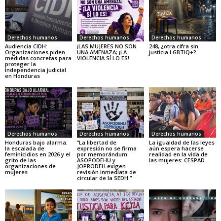
Derechos humanos
Derechos humanos
Derechos humanos
Audiencia CIDH:
¡LAS MUJERES NO SON
248, ¿otra cifra sin
Organizaciones piden
UNA AMENAZA; ¡LA
justicia LGBTIQ+?
medidas concretas para
VIOLENCIA SÍ LO ES!
proteger la
independencia judicial
en Honduras
Derechos humanos
Derechos humanos
Derechos humanos
Honduras bajo alarma:
“La libertad de
La igualdad de las leyes
la escalada de
expresión no se firma
aún espera hacerse
feminicidios en 2026 y el
por memorándum:
realidad en la vida de
grito de las
ASOPODEHU y
las mujeres: CESPAD
organizaciones de
JOPRODEH exigen
mujeres
revisión inmediata de
circular de la SEDH.”