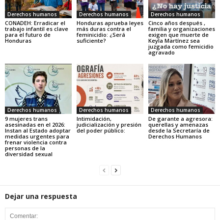
Derechos humanos
Derechos humanos
Derechos humanos
CONADEH: Erradicar el
Honduras aprueba leyes
Cinco años después ,
trabajo infantil es clave
más duras contra el
familia y organizaciones
para el futuro de
feminicidio: ¿Será
exigen que muerte de
Honduras
suficiente?
Keyla Martínez sea
juzgada como femicidio
agravado
Derechos humanos
Derechos humanos
Derechos humanos
9 mujeres trans
Intimidación,
De garante a agresora:
asesinadas en el 2026:
judicialización y presión
querellas y amenazas
Instan al Estado adoptar
del poder público:
desde la Secretaría de
medidas urgentes para
Derechos Humanos
frenar violencia contra
personas de la
diversidad sexual
Dejar una respuesta