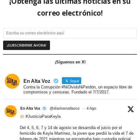
¡Obtenga las últimas noticias en su
correo electrónico!
¡Síguenos en X!
En Alta Voz
Seguir
Contra la Corrupción #NiOlvidoNiPerdón, un espacio libre de
compromisos y censuras. Fundado el 7/7/2017.
En Alta Voz
@diarioenaltavoz
·
4 Ago
#JusticiaParaKeyla
Del 4, 5, 6, 7 y 14 de agosto se desarrolla el juicio por el
femicidio de Keyla Martínez, la joven que perdió la vida el 7 de
febrero de 2021 mientras se encontraba bajo custodia policial.