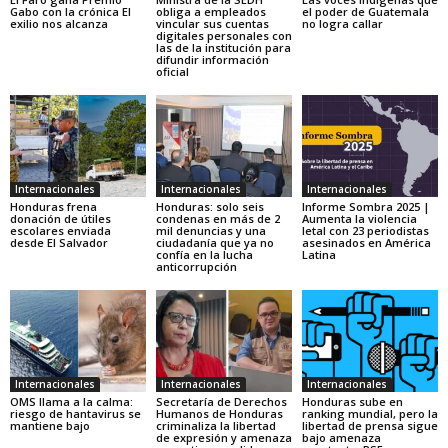
Gabo con la crónica El
obliga a empleados
el poder de Guatemala
exilio nos alcanza
vincular sus cuentas
no logra callar
digitales personales con
las de la institución para
difundir información
oficial
Internacionales
Internacionales
Internacionales
Honduras frena
Honduras: solo seis
Informe Sombra 2025 |
donación de útiles
condenas en más de 2
Aumenta la violencia
escolares enviada
mil denuncias y una
letal con 23 periodistas
desde El Salvador
ciudadanía que ya no
asesinados en América
confía en la lucha
Latina
anticorrupción
Internacionales
Internacionales
Internacionales
OMS llama a la calma:
Secretaría de Derechos
Honduras sube en
riesgo de hantavirus se
Humanos de Honduras
ranking mundial, pero la
mantiene bajo
criminaliza la libertad
libertad de prensa sigue
de expresión y amenaza
bajo amenaza