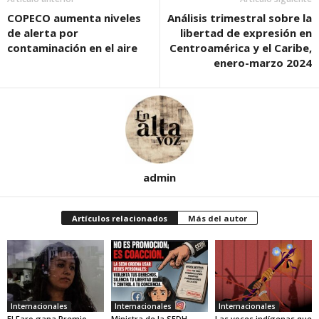
COPECO aumenta niveles
Análisis trimestral sobre la
de alerta por
libertad de expresión en
contaminación en el aire
Centroamérica y el Caribe,
enero-marzo 2024
admin
Artículos relacionados
Más del autor
Internacionales
Internacionales
Internacionales
El Faro gana Premio
Ministra de la SEDH
Las voces indígenas que