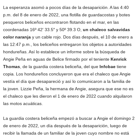
La esperanza asomó a pocos días de la desaparición. A las 4:40
p.m. del 8 de enero de 2022, una flotilla de guardacostas y botes
pesqueros beliceños encontraron flotando en el mar, en las
coordenadas 16º 42′ 33.5″ y 50º 39.3 O,
un chaleco salvavidas
color naranja
y un cable rojo. Dos días después, el 10 de enero a
las 12:47 p.m., los beliceños entregaron los objetos a autoridades
hondureñas. Así lo establece un informe sobre la búsqueda de
Angie Peña en aguas de Belice firmado por el teniente
Kenrick
Thomas
, de la guardia costera beliceña, del que
Infobae
tiene
copia. Los hondureños concluyeron que era el chaleco que Angie
vestía el día que desapareció y así lo comunicaron a la familia de
la joven. Lizzie Peña, la hermana de Angie, asegura que ese no es
el chaleco que les dieron el 1 de enero de 2022 cuando alquilaron
las motos acuáticas.
La guardia costera beliceña empezó a buscar a Angie el domingo 2
de enero de 2022, un día después de la desaparición, luego de
recibir la llamada de un familiar de la joven cuyo nombre no está