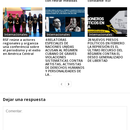
con retirar medidas
constante: RSF
Internacionales
Internacionales
Internacionales
RSF reúne a actores
4 RELATORAS
28 NUEVOS PRESOS
regionales y organiza
ESPECIALES DE
POLÍTICOS EN FEBRERO:
una conferencia sobre
NACIONES UNIDAS
LA REPRESIÓN ES EL
el periodismo y el exilio
ACUSAN AL RÉGIMEN
ÚLTIMO RECURSO DEL
en América Central
CUBANO DE GRAVES
RÉGIMEN CONTRA EL
VIOLACIONES
DESEO GENERALIZADO
SISTEMÁTICAS CONTRA
DE LIBERTAD
ARTISTAS, ACTIVISTAS
DE DERECHOS HUMANOS
Y PERSONALIDADES DE
LA...
Dejar una respuesta