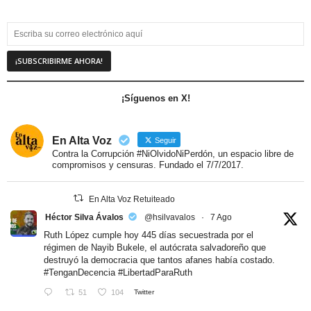
¡Síguenos en X!
En Alta Voz
Seguir
Contra la Corrupción #NiOlvidoNiPerdón, un espacio libre de
compromisos y censuras. Fundado el 7/7/2017.
En Alta Voz Retuiteado
Héctor Silva Ávalos
@hsilvavalos
·
7 Ago
Ruth López cumple hoy 445 días secuestrada por el
régimen de Nayib Bukele, el autócrata salvadoreño que
destruyó la democracia que tantos afanes había costado.
#TenganDecencia
#LibertadParaRuth
51
104
Twitter