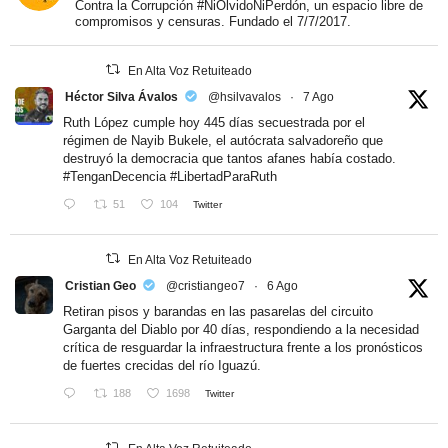
Contra la Corrupción #NiOlvidoNiPerdón, un espacio libre de
compromisos y censuras. Fundado el 7/7/2017.
En Alta Voz Retuiteado
Héctor Silva Ávalos
@hsilvavalos
·
7 Ago
Ruth López cumple hoy 445 días secuestrada por el
régimen de Nayib Bukele, el autócrata salvadoreño que
destruyó la democracia que tantos afanes había costado.
#TenganDecencia
#LibertadParaRuth
51
104
Twitter
En Alta Voz Retuiteado
Cristian Geo
@cristiangeo7
·
6 Ago
Retiran pisos y barandas en las pasarelas del circuito
Garganta del Diablo por 40 días, respondiendo a la necesidad
crítica de resguardar la infraestructura frente a los pronósticos
de fuertes crecidas del río Iguazú.
188
1698
Twitter