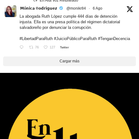
En Alta Voz Retuiteado
𝗠ó𝗻𝗶𝗰𝗮 ®𝗼𝗱𝗿𝗶𝗴𝘂𝗲𝘇
@monikr84
·
6 Ago
La abogada Ruth López cumple 444 días de detención
injusta. Ella es una presa política del régimen dictatorial
salvadoreño por denunciar la corrupción.
#LibertadParaRuth
#JuicioPúblicoParaRuth
#TenganDecencia
76
127
Twitter
Cargar más