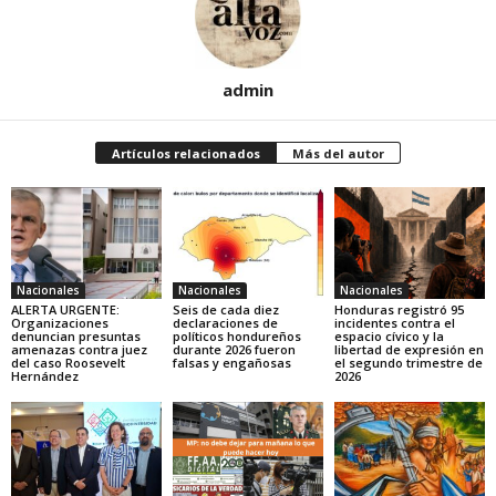
admin
Artículos relacionados
Más del autor
Nacionales
Nacionales
Nacionales
ALERTA URGENTE:
Seis de cada diez
Honduras registró 95
Organizaciones
declaraciones de
incidentes contra el
denuncian presuntas
políticos hondureños
espacio cívico y la
amenazas contra juez
durante 2026 fueron
libertad de expresión en
del caso Roosevelt
falsas y engañosas
el segundo trimestre de
Hernández
2026