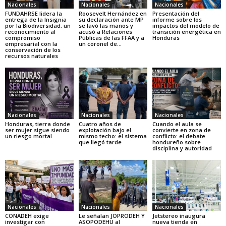
Nacionales
Nacionales
Nacionales
FUNDAHRSE lidera la
Roosevelt Hernández en
Presentación del
entrega de la Insignia
su declaración ante MP
informe sobre los
por la Biodiversidad, un
se lavó las manos y
impactos del modelo de
reconocimiento al
acusó a Relaciones
transición energética en
compromiso
Públicas de las FFAA y a
Honduras
empresarial con la
un coronel de...
conservación de los
recursos naturales
Nacionales
Nacionales
Nacionales
Honduras, tierra donde
Cuatro años de
Cuando el aula se
ser mujer sigue siendo
explotación bajo el
convierte en zona de
un riesgo mortal
mismo techo: el sistema
conflicto: el debate
que llegó tarde
hondureño sobre
disciplina y autoridad
Nacionales
Nacionales
Nacionales
CONADEH exige
Le señalan JOPRODEH Y
Jetstereo inaugura
investigar con
ASOPODEHU al
nueva tienda en