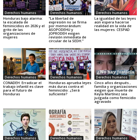
Derechos humanos
Derechos humanos
Derechos humanos
Honduras bajo alarma:
“La libertad de
La igualdad de las leyes
la escalada de
expresión no se firma
aún espera hacerse
feminicidios en 2026 y el
por memorándum:
realidad en la vida de
grito de las
ASOPODEHU y
las mujeres: CESPAD
organizaciones de
JOPRODEH exigen
mujeres
revisión inmediata de
circular de la SEDH.”
Derechos humanos
Derechos humanos
Derechos humanos
CONADEH: Erradicar el
Honduras aprueba leyes
Cinco años después ,
trabajo infantil es clave
más duras contra el
familia y organizaciones
para el futuro de
feminicidio: ¿Será
exigen que muerte de
Honduras
suficiente?
Keyla Martínez sea
juzgada como femicidio
agravado
Derechos humanos
Derechos humanos
Derechos humanos