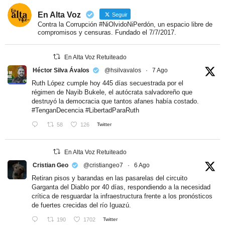
En Alta Voz
Seguir
Contra la Corrupción #NiOlvidoNiPerdón, un espacio libre de
compromisos y censuras. Fundado el 7/7/2017.
En Alta Voz Retuiteado
Héctor Silva Ávalos
@hsilvavalos
·
7 Ago
Ruth López cumple hoy 445 días secuestrada por el
régimen de Nayib Bukele, el autócrata salvadoreño que
destruyó la democracia que tantos afanes había costado.
#TenganDecencia
#LibertadParaRuth
58
126
Twitter
En Alta Voz Retuiteado
Cristian Geo
@cristiangeo7
·
6 Ago
Retiran pisos y barandas en las pasarelas del circuito
Garganta del Diablo por 40 días, respondiendo a la necesidad
crítica de resguardar la infraestructura frente a los pronósticos
de fuertes crecidas del río Iguazú.
190
1702
Twitter