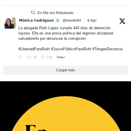
En Alta Voz Retuiteado
𝗠ó𝗻𝗶𝗰𝗮 ®𝗼𝗱𝗿𝗶𝗴𝘂𝗲𝘇
@monikr84
·
6 Ago
La abogada Ruth López cumple 444 días de detención
injusta. Ella es una presa política del régimen dictatorial
salvadoreño por denunciar la corrupción.
#LibertadParaRuth
#JuicioPúblicoParaRuth
#TenganDecencia
78
128
Twitter
Cargar más