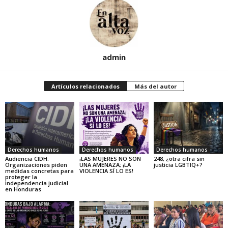
admin
Artículos relacionados
Más del autor
Derechos humanos
Derechos humanos
Derechos humanos
Audiencia CIDH:
¡LAS MUJERES NO SON
248, ¿otra cifra sin
Organizaciones piden
UNA AMENAZA; ¡LA
justicia LGBTIQ+?
medidas concretas para
VIOLENCIA SÍ LO ES!
proteger la
independencia judicial
en Honduras