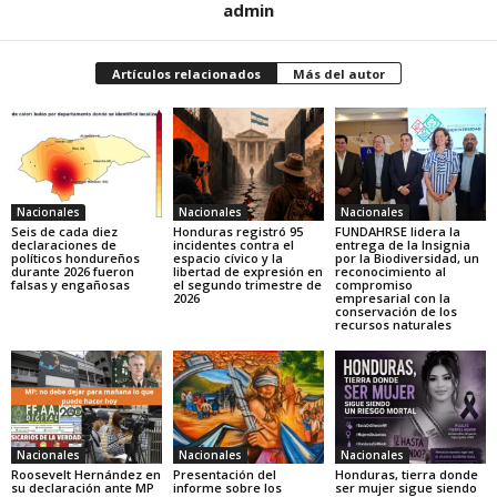
admin
Artículos relacionados
Más del autor
Nacionales
Nacionales
Nacionales
Seis de cada diez
Honduras registró 95
FUNDAHRSE lidera la
declaraciones de
incidentes contra el
entrega de la Insignia
políticos hondureños
espacio cívico y la
por la Biodiversidad, un
durante 2026 fueron
libertad de expresión en
reconocimiento al
falsas y engañosas
el segundo trimestre de
compromiso
2026
empresarial con la
conservación de los
recursos naturales
Nacionales
Nacionales
Nacionales
Roosevelt Hernández en
Presentación del
Honduras, tierra donde
su declaración ante MP
informe sobre los
ser mujer sigue siendo