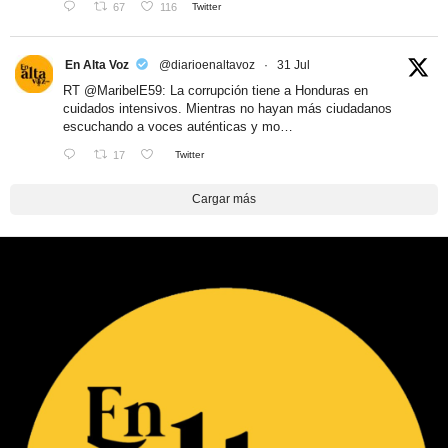
67
116
Twitter
En Alta Voz
@diarioenaltavoz
·
31 Jul
RT
@MaribelE59
: La corrupción tiene a Honduras en
cuidados intensivos. Mientras no hayan más ciudadanos
escuchando a voces auténticas y mo…
17
Twitter
Cargar más