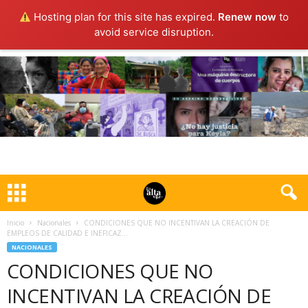
Hosting plan for this site has expired.
Renew now
to
avoid service disruption.
Inicio
Nacionales
CONDICIONES QUE NO INCENTIVAN LA CREACIÓN DE
EMPLEOS DE CALIDAD E INEFICAZ...
NACIONALES
CONDICIONES QUE NO
INCENTIVAN LA CREACIÓN DE