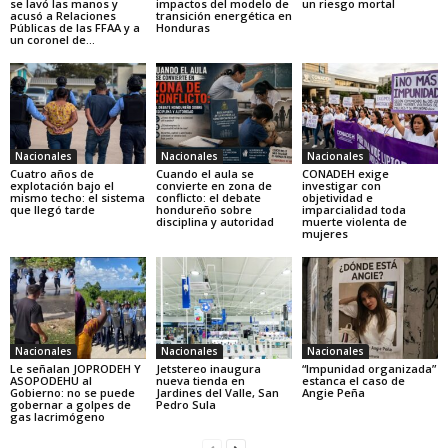
se lavó las manos y
impactos del modelo de
un riesgo mortal
acusó a Relaciones
transición energética en
Públicas de las FFAA y a
Honduras
un coronel de...
Nacionales
Nacionales
Nacionales
Cuatro años de
Cuando el aula se
CONADEH exige
explotación bajo el
convierte en zona de
investigar con
mismo techo: el sistema
conflicto: el debate
objetividad e
que llegó tarde
hondureño sobre
imparcialidad toda
disciplina y autoridad
muerte violenta de
mujeres
Nacionales
Nacionales
Nacionales
Le señalan JOPRODEH Y
Jetstereo inaugura
“Impunidad organizada”
ASOPODEHU al
nueva tienda en
estanca el caso de
Gobierno: no se puede
Jardines del Valle, San
Angie Peña
gobernar a golpes de
Pedro Sula
gas lacrimógeno