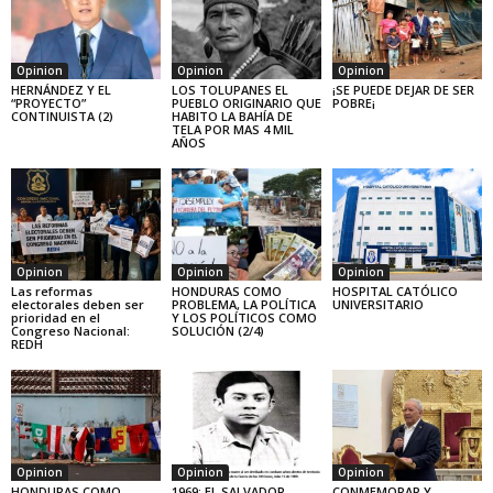
Opinion
Opinion
Opinion
HERNÁNDEZ Y EL
LOS TOLUPANES EL
¡SE PUEDE DEJAR DE SER
“PROYECTO”
PUEBLO ORIGINARIO QUE
POBRE¡
CONTINUISTA (2)
HABITO LA BAHÍA DE
TELA POR MAS 4 MIL
AÑOS
Opinion
Opinion
Opinion
Las reformas
HONDURAS COMO
HOSPITAL CATÓLICO
electorales deben ser
PROBLEMA, LA POLÍTICA
UNIVERSITARIO
prioridad en el
Y LOS POLÍTICOS COMO
Congreso Nacional:
SOLUCIÓN (2/4)
REDH
Opinion
Opinion
Opinion
HONDURAS COMO
1969: EL SALVADOR
CONMEMORAR Y