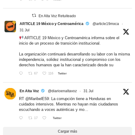
En Alta Voz Retuiteado
ARTICLE 19 México y Centroamérica
@article19mxca
·
31 Jul
ARTICLE 19 México y Centroamérica informa sobre el
inicio de un proceso de transición institucional.
La organización continuará desarrollando su labor con la misma
independencia, solidez institucional y compromiso con los
derechos humanos que la han caracterizado desde su
67
116
Twitter
En Alta Voz
@diarioenaltavoz
·
31 Jul
RT
@MaribelE59
: La corrupción tiene a Honduras en
cuidados intensivos. Mientras no hayan más ciudadanos
escuchando a voces auténticas y mo…
17
Twitter
Cargar más