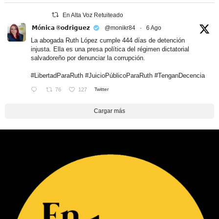
En Alta Voz Retuiteado
𝗠ó𝗻𝗶𝗰𝗮 ®𝗼𝗱𝗿𝗶𝗴𝘂𝗲𝘇
@monikr84
·
6 Ago
La abogada Ruth López cumple 444 días de detención
injusta. Ella es una presa política del régimen dictatorial
salvadoreño por denunciar la corrupción.
#LibertadParaRuth
#JuicioPúblicoParaRuth
#TenganDecencia
76
127
Twitter
Cargar más