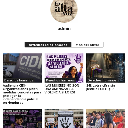
admin
Artículos relacionados
Más del autor
Derechos humanos
Derechos humanos
Derechos humanos
Audiencia CIDH:
¡LAS MUJERES NO SON
248, ¿otra cifra sin
Organizaciones piden
UNA AMENAZA; ¡LA
justicia LGBTIQ+?
medidas concretas para
VIOLENCIA SÍ LO ES!
proteger la
independencia judicial
en Honduras