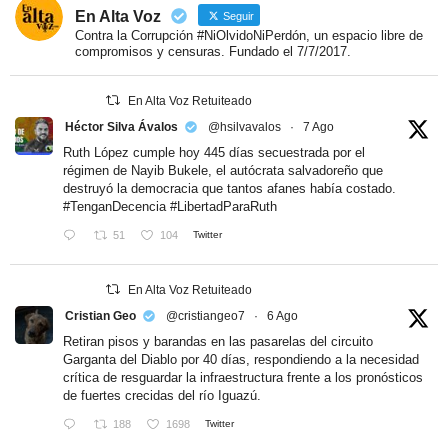
En Alta Voz
Seguir
Contra la Corrupción #NiOlvidoNiPerdón, un espacio libre de
compromisos y censuras. Fundado el 7/7/2017.
En Alta Voz Retuiteado
Héctor Silva Ávalos
@hsilvavalos
·
7 Ago
Ruth López cumple hoy 445 días secuestrada por el
régimen de Nayib Bukele, el autócrata salvadoreño que
destruyó la democracia que tantos afanes había costado.
#TenganDecencia
#LibertadParaRuth
51
104
Twitter
En Alta Voz Retuiteado
Cristian Geo
@cristiangeo7
·
6 Ago
Retiran pisos y barandas en las pasarelas del circuito
Garganta del Diablo por 40 días, respondiendo a la necesidad
crítica de resguardar la infraestructura frente a los pronósticos
de fuertes crecidas del río Iguazú.
188
1698
Twitter