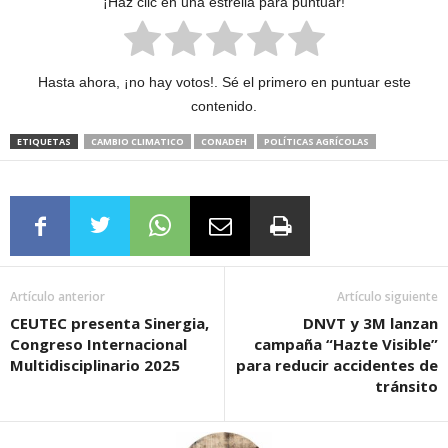
¡Haz clic en una estrella para puntuar!
Hasta ahora, ¡no hay votos!. Sé el primero en puntuar este
contenido.
ETIQUETAS
CAMBIO CLIMATICO
CONADEH
POLÍTICAS AGRÍCOLAS
Artículo anterior
Artículo siguiente
CEUTEC presenta Sinergia,
DNVT y 3M lanzan
Congreso Internacional
campaña “Hazte Visible”
Multidisciplinario 2025
para reducir accidentes de
tránsito