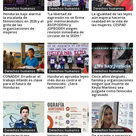
Derechos humanos
Derechos humanos
Derechos humanos
Honduras bajo alarma:
“La libertad de
La igualdad de las leyes
la escalada de
expresión no se firma
aún espera hacerse
feminicidios en 2026 y el
por memorándum:
realidad en la vida de
grito de las
ASOPODEHU y
las mujeres: CESPAD
organizaciones de
JOPRODEH exigen
mujeres
revisión inmediata de
circular de la SEDH.”
Derechos humanos
Derechos humanos
Derechos humanos
CONADEH: Erradicar el
Honduras aprueba leyes
Cinco años después ,
trabajo infantil es clave
más duras contra el
familia y organizaciones
para el futuro de
feminicidio: ¿Será
exigen que muerte de
Honduras
suficiente?
Keyla Martínez sea
juzgada como femicidio
agravado
Derechos humanos
Derechos humanos
Derechos humanos
9 mujeres trans
Intimidación,
De garante a agresora: