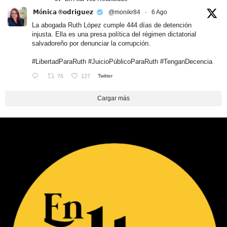
𝗠ó𝗻𝗶𝗰𝗮 ®𝗼𝗱𝗿𝗶𝗴𝘂𝗲𝘇
@monikr84
·
6 Ago
La abogada Ruth López cumple 444 días de detención
injusta. Ella es una presa política del régimen dictatorial
salvadoreño por denunciar la corrupción.
#LibertadParaRuth
#JuicioPúblicoParaRuth
#TenganDecencia
76
127
Twitter
Cargar más