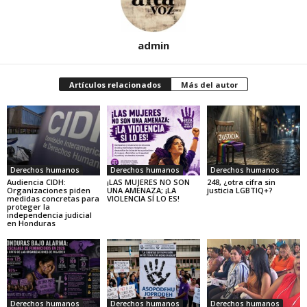
admin
Artículos relacionados
Más del autor
Derechos humanos
Derechos humanos
Derechos humanos
Audiencia CIDH:
¡LAS MUJERES NO SON
248, ¿otra cifra sin
Organizaciones piden
UNA AMENAZA; ¡LA
justicia LGBTIQ+?
medidas concretas para
VIOLENCIA SÍ LO ES!
proteger la
independencia judicial
en Honduras
Derechos humanos
Derechos humanos
Derechos humanos