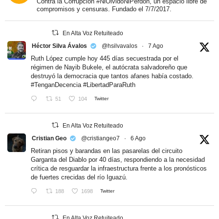
Contra la Corrupción #NiOlvidoNiPerdón, un espacio libre de
compromisos y censuras. Fundado el 7/7/2017.
En Alta Voz Retuiteado
Héctor Silva Ávalos
@hsilvavalos
·
7 Ago
Ruth López cumple hoy 445 días secuestrada por el
régimen de Nayib Bukele, el autócrata salvadoreño que
destruyó la democracia que tantos afanes había costado.
#TenganDecencia
#LibertadParaRuth
51
104
Twitter
En Alta Voz Retuiteado
Cristian Geo
@cristiangeo7
·
6 Ago
Retiran pisos y barandas en las pasarelas del circuito
Garganta del Diablo por 40 días, respondiendo a la necesidad
crítica de resguardar la infraestructura frente a los pronósticos
de fuertes crecidas del río Iguazú.
188
1698
Twitter
En Alta Voz Retuiteado