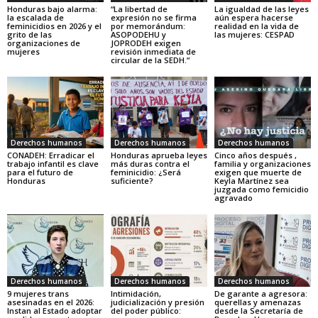
Honduras bajo alarma:
“La libertad de
La igualdad de las leyes
la escalada de
expresión no se firma
aún espera hacerse
feminicidios en 2026 y el
por memorándum:
realidad en la vida de
grito de las
ASOPODEHU y
las mujeres: CESPAD
organizaciones de
JOPRODEH exigen
mujeres
revisión inmediata de
circular de la SEDH.”
Derechos humanos
Derechos humanos
Derechos humanos
CONADEH: Erradicar el
Honduras aprueba leyes
Cinco años después ,
trabajo infantil es clave
más duras contra el
familia y organizaciones
para el futuro de
feminicidio: ¿Será
exigen que muerte de
Honduras
suficiente?
Keyla Martínez sea
juzgada como femicidio
agravado
Derechos humanos
Derechos humanos
Derechos humanos
9 mujeres trans
Intimidación,
De garante a agresora:
asesinadas en el 2026:
judicialización y presión
querellas y amenazas
Instan al Estado adoptar
del poder público:
desde la Secretaría de