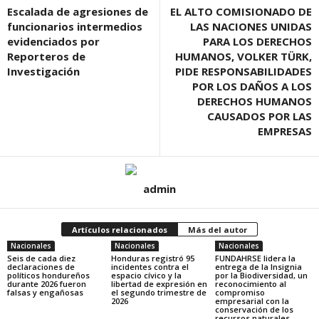
Escalada de agresiones de
EL ALTO COMISIONADO DE
funcionarios intermedios
LAS NACIONES UNIDAS
evidenciados por
PARA LOS DERECHOS
Reporteros de
HUMANOS, VOLKER TÜRK,
Investigación
PIDE RESPONSABILIDADES
POR LOS DAÑOS A LOS
DERECHOS HUMANOS
CAUSADOS POR LAS
EMPRESAS
admin
Artículos relacionados
Más del autor
Nacionales
Nacionales
Nacionales
Seis de cada diez
Honduras registró 95
FUNDAHRSE lidera la
declaraciones de
incidentes contra el
entrega de la Insignia
políticos hondureños
espacio cívico y la
por la Biodiversidad, un
durante 2026 fueron
libertad de expresión en
reconocimiento al
falsas y engañosas
el segundo trimestre de
compromiso
2026
empresarial con la
conservación de los
recursos naturales