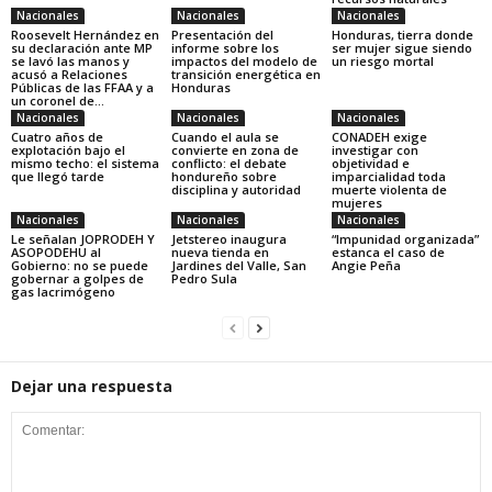
Nacionales
Nacionales
Nacionales
Roosevelt Hernández en
Presentación del
Honduras, tierra donde
su declaración ante MP
informe sobre los
ser mujer sigue siendo
se lavó las manos y
impactos del modelo de
un riesgo mortal
acusó a Relaciones
transición energética en
Públicas de las FFAA y a
Honduras
un coronel de...
Nacionales
Nacionales
Nacionales
Cuatro años de
Cuando el aula se
CONADEH exige
explotación bajo el
convierte en zona de
investigar con
mismo techo: el sistema
conflicto: el debate
objetividad e
que llegó tarde
hondureño sobre
imparcialidad toda
disciplina y autoridad
muerte violenta de
mujeres
Nacionales
Nacionales
Nacionales
Le señalan JOPRODEH Y
Jetstereo inaugura
“Impunidad organizada”
ASOPODEHU al
nueva tienda en
estanca el caso de
Gobierno: no se puede
Jardines del Valle, San
Angie Peña
gobernar a golpes de
Pedro Sula
gas lacrimógeno
Dejar una respuesta