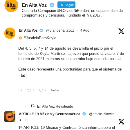
En Alta Voz
Seguir
Contra la Corrupción #NiOlvidoNiPerdón, un espacio libre de
compromisos y censuras. Fundado el 7/7/2017.
En Alta Voz
@diarioenaltavoz
·
4 Ago
#JusticiaParaKeyla
Del 4, 5, 6, 7 y 14 de agosto se desarrolla el juicio por el
femicidio de Keyla Martínez, la joven que perdió la vida el 7 de
febrero de 2021 mientras se encontraba bajo custodia policial.
Este caso representa una oportunidad para que el sistema de
1
2
Twitter
En Alta Voz Retuiteado
ARTICLE 19 México y Centroamérica
@article19mxca
·
31 Jul
ARTICLE 19 México y Centroamérica informa sobre el