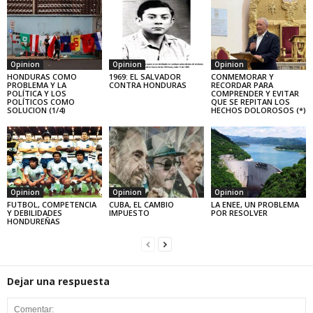
Opinion
Opinion
Opinion
HONDURAS COMO
1969: EL SALVADOR
CONMEMORAR Y
PROBLEMA Y LA
CONTRA HONDURAS
RECORDAR PARA
POLÍTICA Y LOS
COMPRENDER Y EVITAR
POLÍTICOS COMO
QUE SE REPITAN LOS
SOLUCION (1/4)
HECHOS DOLOROSOS (*)
Opinion
Opinion
Opinion
FUTBOL, COMPETENCIA
CUBA, EL CAMBIO
LA ENEE, UN PROBLEMA
Y DEBILIDADES
IMPUESTO
POR RESOLVER
HONDUREÑAS
Dejar una respuesta