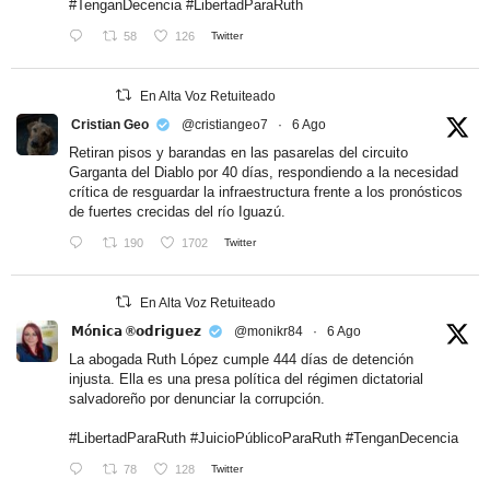
#TenganDecencia
#LibertadParaRuth
58
126
Twitter
En Alta Voz Retuiteado
Cristian Geo
@cristiangeo7
·
6 Ago
Retiran pisos y barandas en las pasarelas del circuito
Garganta del Diablo por 40 días, respondiendo a la necesidad
crítica de resguardar la infraestructura frente a los pronósticos
de fuertes crecidas del río Iguazú.
190
1702
Twitter
En Alta Voz Retuiteado
𝗠ó𝗻𝗶𝗰𝗮 ®𝗼𝗱𝗿𝗶𝗴𝘂𝗲𝘇
@monikr84
·
6 Ago
La abogada Ruth López cumple 444 días de detención
injusta. Ella es una presa política del régimen dictatorial
salvadoreño por denunciar la corrupción.
#LibertadParaRuth
#JuicioPúblicoParaRuth
#TenganDecencia
78
128
Twitter