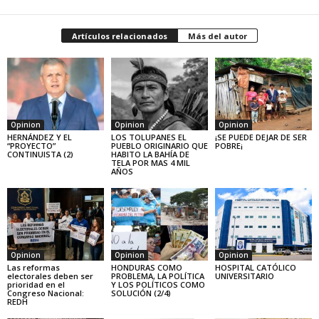
Artículos relacionados
Más del autor
Opinion
Opinion
Opinion
HERNÁNDEZ Y EL
LOS TOLUPANES EL
¡SE PUEDE DEJAR DE SER
“PROYECTO”
PUEBLO ORIGINARIO QUE
POBRE¡
CONTINUISTA (2)
HABITO LA BAHÍA DE
TELA POR MAS 4 MIL
AÑOS
Opinion
Opinion
Opinion
Las reformas
HONDURAS COMO
HOSPITAL CATÓLICO
electorales deben ser
PROBLEMA, LA POLÍTICA
UNIVERSITARIO
prioridad en el
Y LOS POLÍTICOS COMO
Congreso Nacional:
SOLUCIÓN (2/4)
REDH