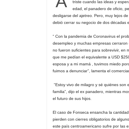
A
triste cuando las ideas y esp
edad, el panadero de oficio, p
desligarse del ajetreo. Pero, muy lejos d
debió cerrar su negocio de dos décadas 
“ Con la pandemia de Coronavirus el pro
desempleo y muchas empresas cerraron cu
no fueron suficientes para sobrevivir, en 
que me pedían el equivalente a USD $250
esposa y a mi mamá , tuvimos miedo porq
fuimos a denunciar”, lamenta el comercia
“Estoy vivo de milagro y sé quiénes son 
familia”, dijo el ex panadero, mientras m
el futuro de sus hijos.
El caso de Fonseca ensancha la cantidad 
pierden con cierres obligatorios de algu
este país centroamericano sufre por las e