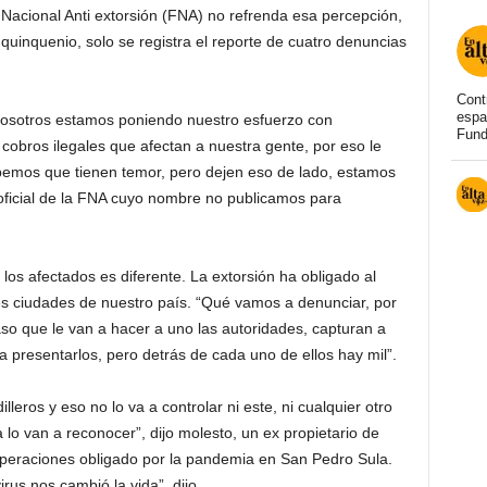
 Nacional Anti extorsión (FNA) no refrenda esa percepción,
quinquenio, solo se registra el reporte de cuatro denuncias
Cont
espa
nosotros estamos poniendo nuestro esfuerzo con
Fund
cobros ilegales que afectan a nuestra gente, por eso le
bemos que tienen temor, pero dejen eso de lado, estamos
 oficial de la FNA cuyo nombre no publicamos para
los afectados es diferente. La extorsión ha obligado al
les ciudades de nuestro país. “Qué vamos a denunciar, por
 caso que le van a hacer a uno las autoridades, capturan a
 presentarlos, pero detrás de cada uno de ellos hay mil”.
eros y eso no lo va a controlar ni este, ni cualquier otro
 lo van a reconocer”, dijo molesto, un ex propietario de
operaciones obligado por la pandemia en San Pedro Sula.
rus nos cambió la vida”, dijo.