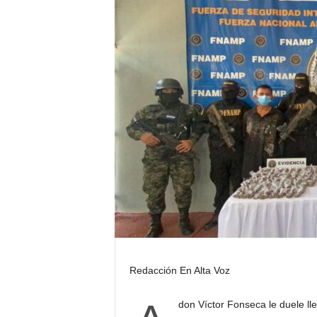
H
o
n
d
u
r
a
s
y
e
l
m
u
n
d
o
Redacción En Alta Voz
don Víctor Fonseca le duele ll