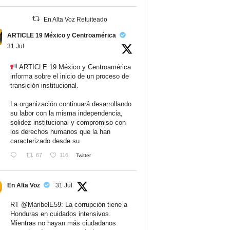
En Alta Voz Retuiteado
ARTICLE 19 México y Centroamérica
31 Jul
ARTICLE 19 México y Centroamérica
informa sobre el inicio de un proceso de
transición institucional.
La organización continuará desarrollando
su labor con la misma independencia,
solidez institucional y compromiso con
los derechos humanos que la han
caracterizado desde su
67
116
Twitter
En Alta Voz
31 Jul
RT
@MaribelE59
: La corrupción tiene a
Honduras en cuidados intensivos.
Mientras no hayan más ciudadanos