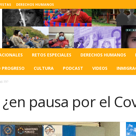
VISTAS
DERECHOS HUMANOS
ACIONALES
RETOS ESPECIALES
DERECHOS HUMANOS
O PROGRESO
CULTURA
PODCAST
VIDEOS
INMIGRA
id-19?
 ¿en pausa por el Co