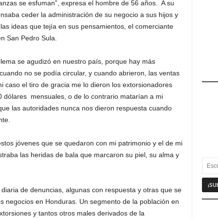
eranzas se esfuman”, expresa el hombre de 56 años. A su
ensaba ceder la administración de su negocio a sus hijos y
e las ideas que tejía en sus pensamientos, el comerciante
en San Pedro Sula.
blema se agudizó en nuestro país, porque hay más
ando no se podía circular, y cuando abrieron, las ventas
mi caso el tiro de gracia me lo dieron los extorsionadores
 dólares mensuales, o de lo contrario matarían a mi
ue las autoridades nunca nos dieron respuesta cuando
nte.
estos jóvenes que se quedaron con mi patrimonio y el de mi
ostraba las heridas de bala que marcaron su piel, su alma y
diaria de denuncias, algunas con respuesta y otras que se
nos negocios en Honduras. Un segmento de la población en
xtorsiones y tantos otros males derivados de la