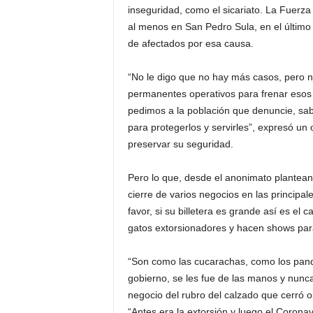
inseguridad, como el sicariato. La Fuerza
al menos en San Pedro Sula, en el último 
de afectados por esa causa.
“No le digo que no hay más casos, pero 
permanentes operativos para frenar esos 
pedimos a la población que denuncie, sa
para protegerlos y servirles”, expresó un
preservar su seguridad.
Pero lo que, desde el anonimato plantean 
cierre de varios negocios en las principa
favor, si su billetera es grande así es el
gatos extorsionadores y hacen shows para
“Son como las cucarachas, como los pandill
gobierno, se les fue de las manos y nunca
negocio del rubro del calzado que cerró 
“Antes era la extorsión y luego el Coronavi