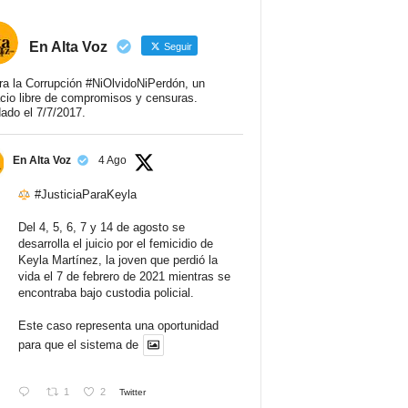
En Alta Voz
Seguir
ra la Corrupción #NiOlvidoNiPerdón, un
cio libre de compromisos y censuras.
ado el 7/7/2017.
En Alta Voz
4 Ago
#JusticiaParaKeyla
Del 4, 5, 6, 7 y 14 de agosto se
desarrolla el juicio por el femicidio de
Keyla Martínez, la joven que perdió la
vida el 7 de febrero de 2021 mientras se
encontraba bajo custodia policial.
Este caso representa una oportunidad
para que el sistema de
1
2
Twitter