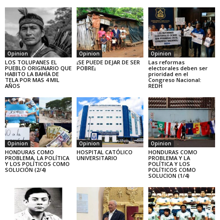
Opinion
Opinion
Opinion
LOS TOLUPANES EL
¡SE PUEDE DEJAR DE SER
Las reformas
PUEBLO ORIGINARIO QUE
POBRE¡
electorales deben ser
HABITO LA BAHÍA DE
prioridad en el
TELA POR MAS 4 MIL
Congreso Nacional:
AÑOS
REDH
Opinion
Opinion
Opinion
HONDURAS COMO
HOSPITAL CATÓLICO
HONDURAS COMO
PROBLEMA, LA POLÍTICA
UNIVERSITARIO
PROBLEMA Y LA
Y LOS POLÍTICOS COMO
POLÍTICA Y LOS
SOLUCIÓN (2/4)
POLÍTICOS COMO
SOLUCION (1/4)