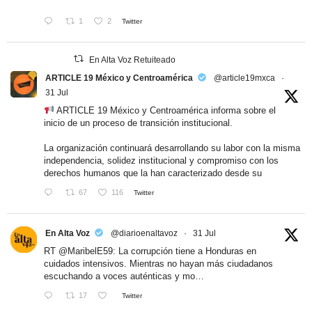
1
2
Twitter
En Alta Voz Retuiteado
ARTICLE 19 México y Centroamérica
@article19mxca
·
31 Jul
ARTICLE 19 México y Centroamérica informa sobre el
inicio de un proceso de transición institucional.
La organización continuará desarrollando su labor con la misma
independencia, solidez institucional y compromiso con los
derechos humanos que la han caracterizado desde su
67
116
Twitter
En Alta Voz
@diarioenaltavoz
·
31 Jul
RT
@MaribelE59
: La corrupción tiene a Honduras en
cuidados intensivos. Mientras no hayan más ciudadanos
escuchando a voces auténticas y mo…
17
Twitter