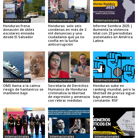
Internacionales
Internacionales
Internacionales
Honduras frena
Honduras: solo seis
Informe Sombra 2025 |
donación de útiles
condenas en más de 2
Aumenta la violencia
escolares enviada
mil denuncias y una
letal con 23 periodistas
desde El Salvador
ciudadanía que ya no
asesinados en América
confía en la lucha
Latina
anticorrupción
Internacionales
Internacionales
Internacionales
OMS llama a la calma:
Secretaría de Derechos
Honduras sube en
riesgo de hantavirus se
Humanos de Honduras
ranking mundial, pero la
mantiene bajo
criminaliza la libertad
libertad de prensa sigue
de expresión y amenaza
bajo amenaza
con retirar medidas
constante: RSF
Internacionales
Internacionales
Internacionales