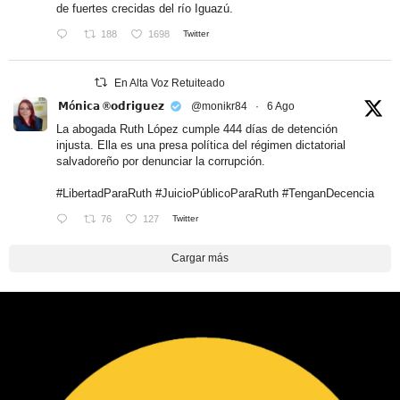
de fuertes crecidas del río Iguazú.
188
1698
Twitter
En Alta Voz Retuiteado
𝗠ó𝗻𝗶𝗰𝗮 ®𝗼𝗱𝗿𝗶𝗴𝘂𝗲𝘇
@monikr84
·
6 Ago
La abogada Ruth López cumple 444 días de detención
injusta. Ella es una presa política del régimen dictatorial
salvadoreño por denunciar la corrupción.
#LibertadParaRuth
#JuicioPúblicoParaRuth
#TenganDecencia
76
127
Twitter
Cargar más