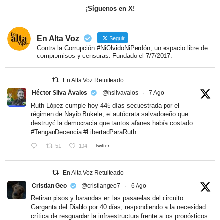
¡Síguenos en X!
En Alta Voz
Seguir
Contra la Corrupción #NiOlvidoNiPerdón, un espacio libre de
compromisos y censuras. Fundado el 7/7/2017.
En Alta Voz Retuiteado
Héctor Silva Ávalos
@hsilvavalos
·
7 Ago
Ruth López cumple hoy 445 días secuestrada por el
régimen de Nayib Bukele, el autócrata salvadoreño que
destruyó la democracia que tantos afanes había costado.
#TenganDecencia
#LibertadParaRuth
51
104
Twitter
En Alta Voz Retuiteado
Cristian Geo
@cristiangeo7
·
6 Ago
Retiran pisos y barandas en las pasarelas del circuito
Garganta del Diablo por 40 días, respondiendo a la necesidad
crítica de resguardar la infraestructura frente a los pronósticos