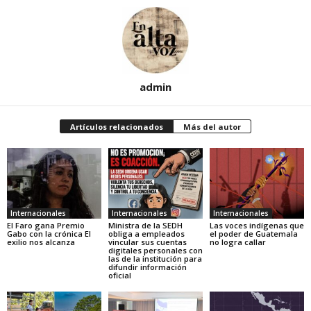
admin
Artículos relacionados
Más del autor
Internacionales
Internacionales
Internacionales
El Faro gana Premio
Ministra de la SEDH
Las voces indígenas que
Gabo con la crónica El
obliga a empleados
el poder de Guatemala
exilio nos alcanza
vincular sus cuentas
no logra callar
digitales personales con
las de la institución para
difundir información
oficial