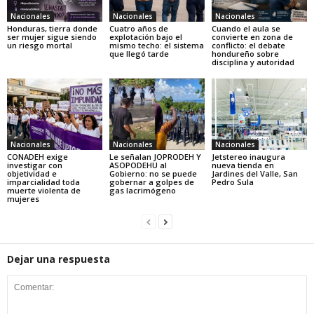
Nacionales
Nacionales
Nacionales
Honduras, tierra donde
Cuatro años de
Cuando el aula se
ser mujer sigue siendo
explotación bajo el
convierte en zona de
un riesgo mortal
mismo techo: el sistema
conflicto: el debate
que llegó tarde
hondureño sobre
disciplina y autoridad
Nacionales
Nacionales
Nacionales
CONADEH exige
Le señalan JOPRODEH Y
Jetstereo inaugura
investigar con
ASOPODEHU al
nueva tienda en
objetividad e
Gobierno: no se puede
Jardines del Valle, San
imparcialidad toda
gobernar a golpes de
Pedro Sula
muerte violenta de
gas lacrimógeno
mujeres
Dejar una respuesta