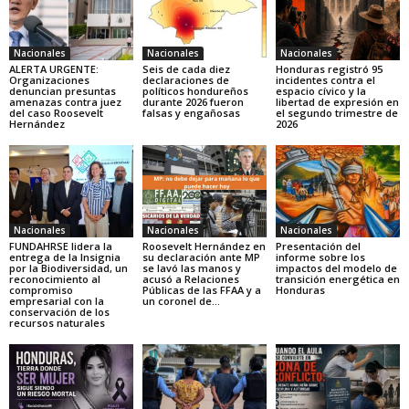
Nacionales
Nacionales
Nacionales
ALERTA URGENTE:
Seis de cada diez
Honduras registró 95
Organizaciones
declaraciones de
incidentes contra el
denuncian presuntas
políticos hondureños
espacio cívico y la
amenazas contra juez
durante 2026 fueron
libertad de expresión en
del caso Roosevelt
falsas y engañosas
el segundo trimestre de
Hernández
2026
Nacionales
Nacionales
Nacionales
FUNDAHRSE lidera la
Roosevelt Hernández en
Presentación del
entrega de la Insignia
su declaración ante MP
informe sobre los
por la Biodiversidad, un
se lavó las manos y
impactos del modelo de
reconocimiento al
acusó a Relaciones
transición energética en
compromiso
Públicas de las FFAA y a
Honduras
empresarial con la
un coronel de...
conservación de los
recursos naturales