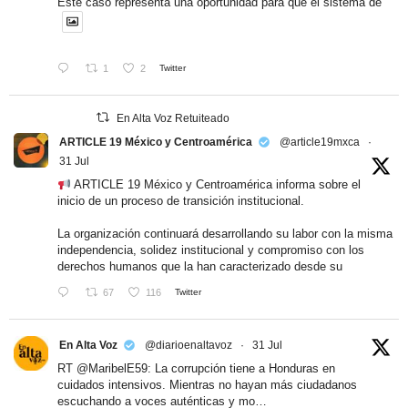
Este caso representa una oportunidad para que el sistema de
1
2
Twitter
En Alta Voz Retuiteado
ARTICLE 19 México y Centroamérica
@article19mxca
·
31 Jul
ARTICLE 19 México y Centroamérica informa sobre el
inicio de un proceso de transición institucional.
La organización continuará desarrollando su labor con la misma
independencia, solidez institucional y compromiso con los
derechos humanos que la han caracterizado desde su
67
116
Twitter
En Alta Voz
@diarioenaltavoz
·
31 Jul
RT
@MaribelE59
: La corrupción tiene a Honduras en
cuidados intensivos. Mientras no hayan más ciudadanos
escuchando a voces auténticas y mo…