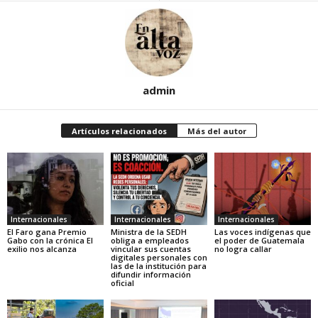
admin
Artículos relacionados
Más del autor
Internacionales
Internacionales
Internacionales
El Faro gana Premio
Ministra de la SEDH
Las voces indígenas que
Gabo con la crónica El
obliga a empleados
el poder de Guatemala
exilio nos alcanza
vincular sus cuentas
no logra callar
digitales personales con
las de la institución para
difundir información
oficial