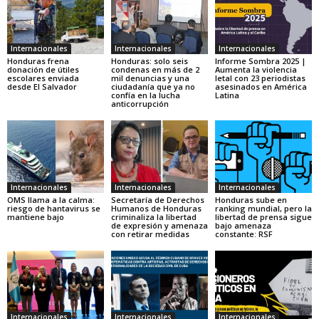
Internacionales
Internacionales
Internacionales
Honduras frena
Honduras: solo seis
Informe Sombra 2025 |
donación de útiles
condenas en más de 2
Aumenta la violencia
escolares enviada
mil denuncias y una
letal con 23 periodistas
desde El Salvador
ciudadanía que ya no
asesinados en América
confía en la lucha
Latina
anticorrupción
Internacionales
Internacionales
Internacionales
OMS llama a la calma:
Secretaría de Derechos
Honduras sube en
riesgo de hantavirus se
Humanos de Honduras
ranking mundial, pero la
mantiene bajo
criminaliza la libertad
libertad de prensa sigue
de expresión y amenaza
bajo amenaza
con retirar medidas
constante: RSF
Internacionales
Internacionales
Internacionales