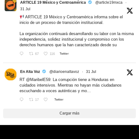
ARTICLE 19 México y Centroamérica
@article19mxca
·
31 Jul
ARTICLE 19 México y Centroamérica informa sobre el
inicio de un proceso de transición institucional.
La organización continuará desarrollando su labor con la misma
independencia, solidez institucional y compromiso con los
derechos humanos que la han caracterizado desde su
67
116
Twitter
En Alta Voz
@diarioenaltavoz
·
31 Jul
RT
@MaribelE59
: La corrupción tiene a Honduras en
cuidados intensivos. Mientras no hayan más ciudadanos
escuchando a voces auténticas y mo…
17
Twitter
Cargar más