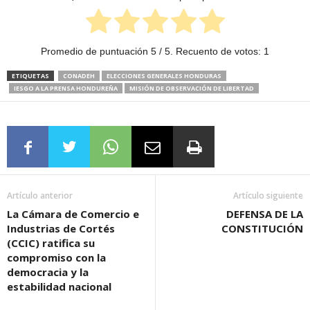
Promedio de puntuación
5
/ 5. Recuento de votos:
1
ETIQUETAS
CONADEH
ELECCIONES GENERALES HONDURAS
IESGO A LA PRENSA HONDUREÑA
MISIÓN DE OBSERVACIÓN DE LIBERTAD
Artículo anterior
Artículo siguiente
La Cámara de Comercio e
DEFENSA DE LA
Industrias de Cortés
CONSTITUCIÓN
(CCIC) ratifica su
compromiso con la
democracia y la
estabilidad nacional