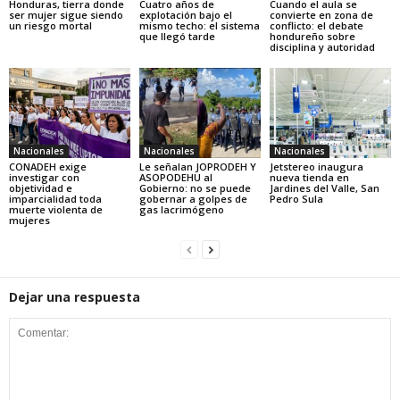
Honduras, tierra donde
Cuatro años de
Cuando el aula se
ser mujer sigue siendo
explotación bajo el
convierte en zona de
un riesgo mortal
mismo techo: el sistema
conflicto: el debate
que llegó tarde
hondureño sobre
disciplina y autoridad
Nacionales
Nacionales
Nacionales
CONADEH exige
Le señalan JOPRODEH Y
Jetstereo inaugura
investigar con
ASOPODEHU al
nueva tienda en
objetividad e
Gobierno: no se puede
Jardines del Valle, San
imparcialidad toda
gobernar a golpes de
Pedro Sula
muerte violenta de
gas lacrimógeno
mujeres
Dejar una respuesta