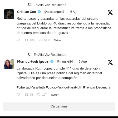
En Alta Voz Retuiteado
Cristian Geo
@cristiangeo7
·
6 Ago
Retiran pisos y barandas en las pasarelas del circuito
Garganta del Diablo por 40 días, respondiendo a la necesidad
crítica de resguardar la infraestructura frente a los pronósticos
de fuertes crecidas del río Iguazú.
188
1698
Twitter
En Alta Voz Retuiteado
𝗠ó𝗻𝗶𝗰𝗮 ®𝗼𝗱𝗿𝗶𝗴𝘂𝗲𝘇
@monikr84
·
6 Ago
La abogada Ruth López cumple 444 días de detención
injusta. Ella es una presa política del régimen dictatorial
salvadoreño por denunciar la corrupción.
#LibertadParaRuth
#JuicioPúblicoParaRuth
#TenganDecencia
76
127
Twitter
Cargar más