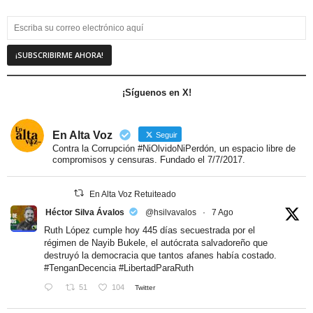
¡Síguenos en X!
En Alta Voz
Seguir
Contra la Corrupción #NiOlvidoNiPerdón, un espacio libre de
compromisos y censuras. Fundado el 7/7/2017.
En Alta Voz Retuiteado
Héctor Silva Ávalos
@hsilvavalos
·
7 Ago
Ruth López cumple hoy 445 días secuestrada por el
régimen de Nayib Bukele, el autócrata salvadoreño que
destruyó la democracia que tantos afanes había costado.
#TenganDecencia
#LibertadParaRuth
51
104
Twitter