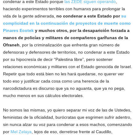
condenar a este Estado porque
las ZEDE siguen operando
,
haciendo experimentos terribles con humanxs para prolongar la
vida de la gente adinerada,
no condenar a este Estado por
su
complicidad en la continuación de proyectos de muerte como
Pinares Ecotek
y muchos otros, por la desaparición forzada a
manos de policías y militares de compañeros garífunas de la
Ofraneh
, por la criminalización que enfrenta gran número de
defensoras y defensores de territorios, no condenar a este Estado
por su hipocresía de decir “Palestina libre”, pero sostener
relaciones económicas y militares con el Estado genocida de Israel.
Repetir que todo está bien no les hará quedarse, no querer ver
todo eso y justificar cada cosa como una herencia de la
narcodictadura es discurso que ya no aguanta, que ya no pega,
mucho menos en sus cálculos electorales.
No somos las mismas, yo quiero separar mi voz de las de Ustedes,
feministas de la oficialidad, burócratas que esgrimen sufrir adentro,
sin nunca alzar su voz para condenar a esos machos, comenzando
por
Mel Zelaya
, lejos de eso, derretirse frente al Caudillo,