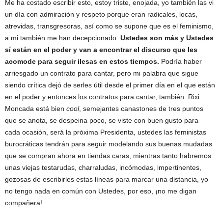
Me ha costado escribir esto, estoy triste, enojada, yo también las vi
un día con admiración y respeto porque eran radicales, locas,
atrevidas, transgresoras, así como se supone que es el feminismo,
a mi también me han decepcionado.
Ustedes son más y Ustedes
sí están en el poder y van a encontrar el discurso que les
acomode para seguir ilesas en estos tiempos.
Podría haber
arriesgado un contrato para cantar, pero mi palabra que sigue
siendo crítica dejó de serles útil desde el primer día en el que están
en el poder y entonces los contratos para cantar, también. Rixi
Moncada está bien
cool
, semejantes canastones de tres puntos
que se anota, se despeina poco, se viste con buen gusto para
cada ocasión, será la próxima Presidenta, ustedes las feministas
burocráticas tendrán para seguir modelando sus buenas mudadas
que se compran ahora en tiendas caras, mientras tanto habremos
unas viejas testarudas, charraludas, incómodas, impertinentes,
gozosas de escribirles estas líneas para marcar una distancia, yo
no tengo nada en común con Ustedes, por eso, ¡no me digan
compañera!