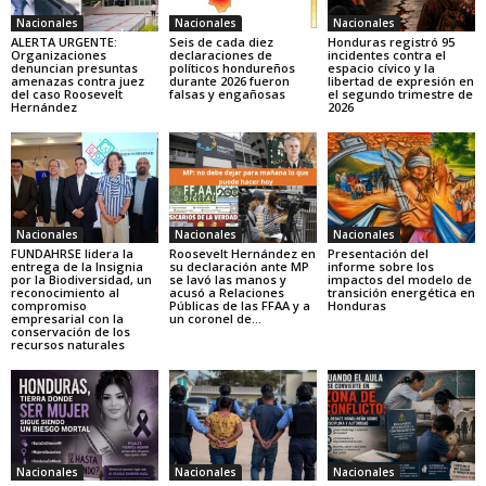
Nacionales
Nacionales
Nacionales
ALERTA URGENTE:
Seis de cada diez
Honduras registró 95
Organizaciones
declaraciones de
incidentes contra el
denuncian presuntas
políticos hondureños
espacio cívico y la
amenazas contra juez
durante 2026 fueron
libertad de expresión en
del caso Roosevelt
falsas y engañosas
el segundo trimestre de
Hernández
2026
Nacionales
Nacionales
Nacionales
FUNDAHRSE lidera la
Roosevelt Hernández en
Presentación del
entrega de la Insignia
su declaración ante MP
informe sobre los
por la Biodiversidad, un
se lavó las manos y
impactos del modelo de
reconocimiento al
acusó a Relaciones
transición energética en
compromiso
Públicas de las FFAA y a
Honduras
empresarial con la
un coronel de...
conservación de los
recursos naturales
Nacionales
Nacionales
Nacionales