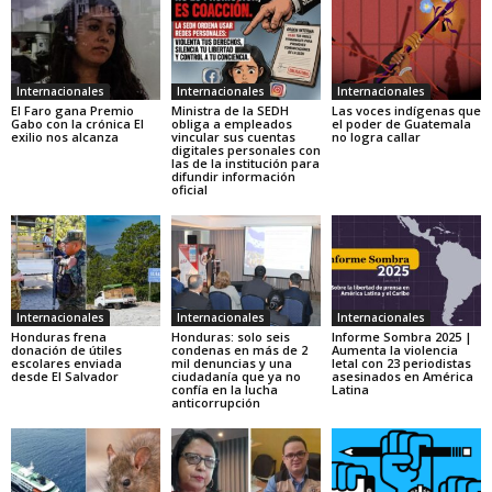
Internacionales
Internacionales
Internacionales
El Faro gana Premio
Ministra de la SEDH
Las voces indígenas que
Gabo con la crónica El
obliga a empleados
el poder de Guatemala
exilio nos alcanza
vincular sus cuentas
no logra callar
digitales personales con
las de la institución para
difundir información
oficial
Internacionales
Internacionales
Internacionales
Honduras frena
Honduras: solo seis
Informe Sombra 2025 |
donación de útiles
condenas en más de 2
Aumenta la violencia
escolares enviada
mil denuncias y una
letal con 23 periodistas
desde El Salvador
ciudadanía que ya no
asesinados en América
confía en la lucha
Latina
anticorrupción