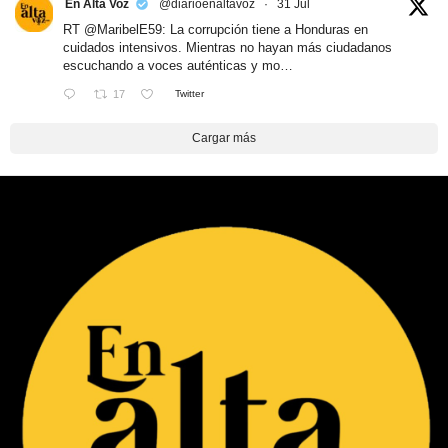
En Alta Voz
@diarioenaltavoz
·
31 Jul
RT
@MaribelE59
: La corrupción tiene a Honduras en
cuidados intensivos. Mientras no hayan más ciudadanos
escuchando a voces auténticas y mo…
17
Twitter
Cargar más