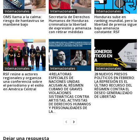
Internacionales
Internacionales
Internacionales
OMS llama a la calma:
Secretaría de Derechos
Honduras sube en
riesgo de hantavirus se
Humanos de Honduras
ranking mundial, pero la
mantiene bajo
criminaliza la libertad
libertad de prensa sigue
de expresión y amenaza
bajo amenaza
con retirar medidas
constante: RSF
Internacionales
Internacionales
Internacionales
RSF reúne a actores
4 RELATORAS
28 NUEVOS PRESOS
regionales y organiza
ESPECIALES DE
POLÍTICOS EN FEBRERO:
una conferencia sobre
NACIONES UNIDAS
LA REPRESIÓN ES EL
el periodismo y el exilio
ACUSAN AL RÉGIMEN
ÚLTIMO RECURSO DEL
en América Central
CUBANO DE GRAVES
RÉGIMEN CONTRA EL
VIOLACIONES
DESEO GENERALIZADO
SISTEMÁTICAS CONTRA
DE LIBERTAD
ARTISTAS, ACTIVISTAS
DE DERECHOS HUMANOS
Y PERSONALIDADES DE
LA...
Dejar una respuesta