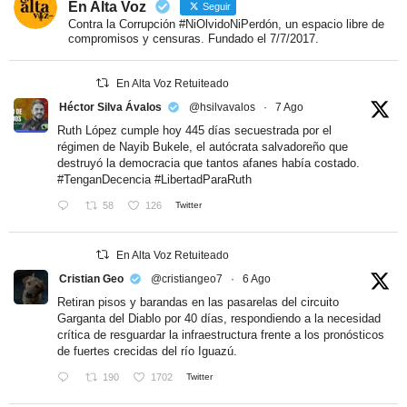
En Alta Voz
Seguir
Contra la Corrupción #NiOlvidoNiPerdón, un espacio libre de
compromisos y censuras. Fundado el 7/7/2017.
En Alta Voz Retuiteado
Héctor Silva Ávalos
@hsilvavalos
·
7 Ago
Ruth López cumple hoy 445 días secuestrada por el
régimen de Nayib Bukele, el autócrata salvadoreño que
destruyó la democracia que tantos afanes había costado.
#TenganDecencia
#LibertadParaRuth
58
126
Twitter
En Alta Voz Retuiteado
Cristian Geo
@cristiangeo7
·
6 Ago
Retiran pisos y barandas en las pasarelas del circuito
Garganta del Diablo por 40 días, respondiendo a la necesidad
crítica de resguardar la infraestructura frente a los pronósticos
de fuertes crecidas del río Iguazú.
190
1702
Twitter