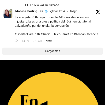
En Alta Voz Retuiteado
𝗠ó𝗻𝗶𝗰𝗮 ®𝗼𝗱𝗿𝗶𝗴𝘂𝗲𝘇
@monikr84
·
6 Ago
La abogada Ruth López cumple 444 días de detención
injusta. Ella es una presa política del régimen dictatorial
salvadoreño por denunciar la corrupción.
#LibertadParaRuth
#JuicioPúblicoParaRuth
#TenganDecencia
78
128
Twitter
Cargar más