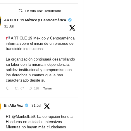
En Alta Voz Retuiteado
ARTICLE 19 México y Centroamérica
31 Jul
ARTICLE 19 México y Centroamérica
informa sobre el inicio de un proceso de
transición institucional.
La organización continuará desarrollando
su labor con la misma independencia,
solidez institucional y compromiso con
los derechos humanos que la han
caracterizado desde su
67
116
Twitter
En Alta Voz
31 Jul
RT
@MaribelE59
: La corrupción tiene a
Honduras en cuidados intensivos.
Mientras no hayan más ciudadanos