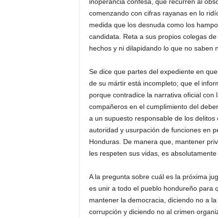
inoperancia confesa, que recurren al obs
comenzando con cifras rayanas en lo ridí
medida que los desnuda como los hampon
candidata. Reta a sus propios colegas d
hechos y ni dilapidando lo que no saben n
Se dice que partes del expediente en que 
de su mártir está incompleto; que el info
porque contradice la narrativa oficial con 
compañeros en el cumplimiento del deber. 
a un supuesto responsable de los delitos c
autoridad y usurpación de funciones en pe
Honduras. De manera que, mantener privado
les respeten sus vidas, es absolutamente 
A la pregunta sobre cuál es la próxima j
es unir a todo el pueblo hondureño para q
mantener la democracia, diciendo no a la d
corrupción y diciendo no al crimen organ