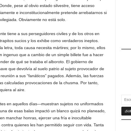
Donde, pese al obvio estado silvestre, tiene acceso
riamente e inconstitucionalmente pretende arrebatarnos si
vilegiada. Obviamente no está solo.
te tiene a sus perseguidores civiles y de los otros en
s trapitos sucios y los exhibe como verdaderos ineptos.
la letra, toda causa necesita mártires; por lo mismo, ellos
un ingenuo que a cambio de un simple billete fue a hacer
tender de qué se trataba el alboroto. El gobierno de
nave que devolvía al suelo patrio al sujeto provocador de
e reunión a sus “fanáticos” pagados. Además, las fuerzas
las calculadas provocaciones de la chusma. Por tanto,
quiera al aire.
tes en aquellos días—muestran sujetos no uniformados
Alguna de esas balas impactó un blanco quizá no planeado,
n manchar honras, ejercer una fría e inocultable
contra quienes les han permitido seguir con vida. Tanta