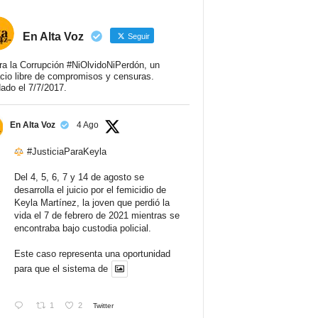
En Alta Voz
Seguir
ra la Corrupción #NiOlvidoNiPerdón, un
cio libre de compromisos y censuras.
ado el 7/7/2017.
En Alta Voz
4 Ago
#JusticiaParaKeyla
Del 4, 5, 6, 7 y 14 de agosto se
desarrolla el juicio por el femicidio de
Keyla Martínez, la joven que perdió la
vida el 7 de febrero de 2021 mientras se
encontraba bajo custodia policial.
Este caso representa una oportunidad
para que el sistema de
1
2
Twitter