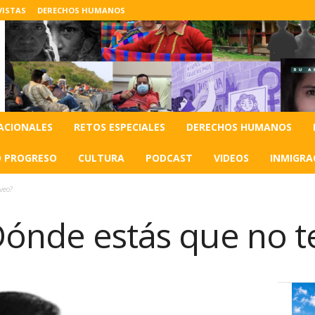
VISTAS
DERECHOS HUMANOS
ACIONALES
RETOS ESPECIALES
DERECHOS HUMANOS
O PROGRESO
CULTURA
PODCAST
VIDEOS
INMIGRA
veo?
Dónde estás que no t