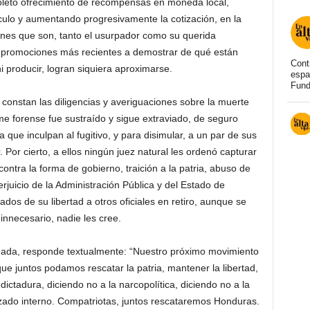
oleto ofrecimiento de recompensas en moneda local,
culo y aumentando progresivamente la cotización, en la
es que son, tanto el usurpador como su querida
e promociones más recientes a demostrar de qué están
Cont
i producir, logran siquiera aproximarse.
espa
Fund
constan las diligencias y averiguaciones sobre la muerte
rme forense fue sustraído y sigue extraviado, de seguro
la que inculpan al fugitivo, y para disimular, a un par de sus
Por cierto, a ellos ningún juez natural les ordenó capturar
ontra la forma de gobierno, traición a la patria, abuso de
rjuicio de la Administración Pública y del Estado de
s de su libertad a otros oficiales en retiro, aunque se
innecesario, nadie les cree.
ugada, responde textualmente: “Nuestro próximo movimiento
ue juntos podamos rescatar la patria, mantener la libertad,
ictadura, diciendo no a la narcopolítica, diciendo no a la
izado interno. Compatriotas, juntos rescataremos Honduras.