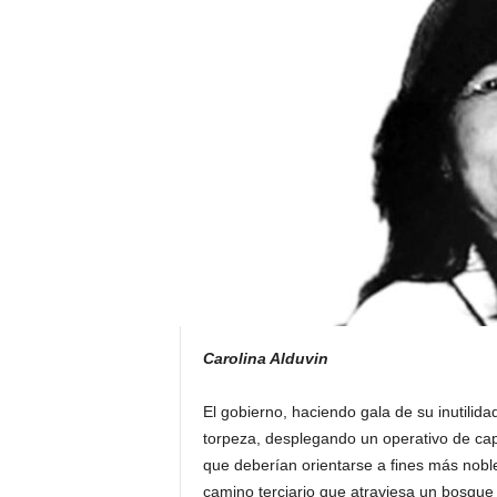
H
o
n
d
u
r
a
s
y
e
l
m
u
n
d
Carolina Alduvin
o
El gobierno, haciendo gala de su inutilida
torpeza, desplegando un operativo de capt
que deberían orientarse a fines más nobl
camino terciario que atraviesa un bosque 