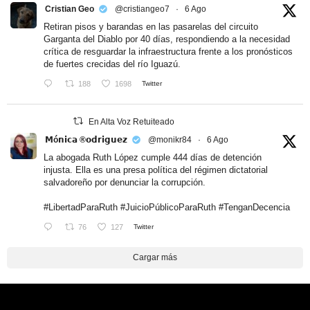
Cristian Geo
@cristiangeo7
·
6 Ago
Retiran pisos y barandas en las pasarelas del circuito
Garganta del Diablo por 40 días, respondiendo a la necesidad
crítica de resguardar la infraestructura frente a los pronósticos
de fuertes crecidas del río Iguazú.
188
1698
Twitter
En Alta Voz Retuiteado
𝗠ó𝗻𝗶𝗰𝗮 ®𝗼𝗱𝗿𝗶𝗴𝘂𝗲𝘇
@monikr84
·
6 Ago
La abogada Ruth López cumple 444 días de detención
injusta. Ella es una presa política del régimen dictatorial
salvadoreño por denunciar la corrupción.
#LibertadParaRuth
#JuicioPúblicoParaRuth
#TenganDecencia
76
127
Twitter
Cargar más