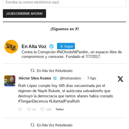
¡Síguenos en X!
En Alta Voz
Seguir
Contra la Corrupción #NiOlvidoNiPerdón, un espacio libre de
compromisos y censuras. Fundado el 7/7/2017.
En Alta Voz Retuiteado
Héctor Silva Ávalos
@hsilvavalos
·
7 Ago
Ruth López cumple hoy 445 días secuestrada por el
régimen de Nayib Bukele, el autócrata salvadoreño que
destruyó la democracia que tantos afanes había costado.
#TenganDecencia
#LibertadParaRuth
51
104
Twitter
En Alta Voz Retuiteado