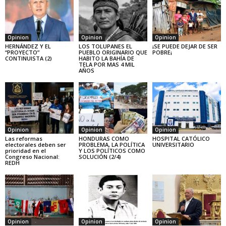
Opinion
Opinion
Opinion
HERNÁNDEZ Y EL
LOS TOLUPANES EL
¡SE PUEDE DEJAR DE SER
“PROYECTO”
PUEBLO ORIGINARIO QUE
POBRE¡
CONTINUISTA (2)
HABITO LA BAHÍA DE
TELA POR MAS 4 MIL
AÑOS
Opinion
Opinion
Opinion
Las reformas
HONDURAS COMO
HOSPITAL CATÓLICO
electorales deben ser
PROBLEMA, LA POLÍTICA
UNIVERSITARIO
prioridad en el
Y LOS POLÍTICOS COMO
Congreso Nacional:
SOLUCIÓN (2/4)
REDH
Opinion
Opinion
Opinion