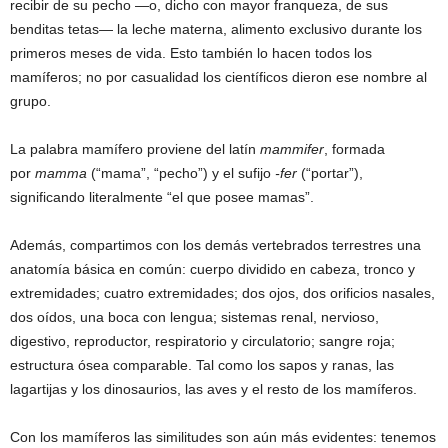
recibir de su pecho —o, dicho con mayor franqueza, de sus
benditas tetas— la leche materna, alimento exclusivo durante los
primeros meses de vida. Esto también lo hacen todos los
mamíferos; no por casualidad los científicos dieron ese nombre al
grupo.
La palabra mamífero proviene del latín
mammifer
, formada
por
mamma
(“mama”, “pecho”) y el sufijo
-fer
(“portar”),
significando literalmente “el que posee mamas”.
Además, compartimos con los demás vertebrados terrestres una
anatomía básica en común: cuerpo dividido en cabeza, tronco y
extremidades; cuatro extremidades; dos ojos, dos orificios nasales,
dos oídos, una boca con lengua; sistemas renal, nervioso,
digestivo, reproductor, respiratorio y circulatorio; sangre roja;
estructura ósea comparable. Tal como los sapos y ranas, las
lagartijas y los dinosaurios, las aves y el resto de los mamíferos.
Con los mamíferos las similitudes son aún más evidentes: tenemos