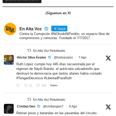
¡Síguenos en X!
En Alta Voz
Seguir
Contra la Corrupción #NiOlvidoNiPerdón, un espacio libre de
compromisos y censuras. Fundado el 7/7/2017.
En Alta Voz Retuiteado
Héctor Silva Ávalos
@hsilvavalos
·
7 Ago
Ruth López cumple hoy 445 días secuestrada por el
régimen de Nayib Bukele, el autócrata salvadoreño que
destruyó la democracia que tantos afanes había costado.
#TenganDecencia
#LibertadParaRuth
51
104
Twitter
En Alta Voz Retuiteado
Cristian Geo
@cristiangeo7
·
6 Ago
Retiran pisos y barandas en las pasarelas del circuito