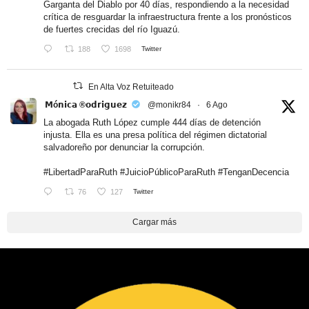
Garganta del Diablo por 40 días, respondiendo a la necesidad
crítica de resguardar la infraestructura frente a los pronósticos
de fuertes crecidas del río Iguazú.
188
1698
Twitter
En Alta Voz Retuiteado
𝗠ó𝗻𝗶𝗰𝗮 ®𝗼𝗱𝗿𝗶𝗴𝘂𝗲𝘇
@monikr84
·
6 Ago
La abogada Ruth López cumple 444 días de detención
injusta. Ella es una presa política del régimen dictatorial
salvadoreño por denunciar la corrupción.
#LibertadParaRuth
#JuicioPúblicoParaRuth
#TenganDecencia
76
127
Twitter
Cargar más