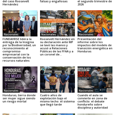
del caso Roosevelt
falsas y engañosas
el segundo trimestre de
Hernández
2026
Nacionales
Nacionales
Nacionales
FUNDAHRSE lidera la
Roosevelt Hernández en
Presentación del
entrega de la Insignia
su declaración ante MP
informe sobre los
por la Biodiversidad, un
se lavó las manos y
impactos del modelo de
reconocimiento al
acusó a Relaciones
transición energética en
compromiso
Públicas de las FFAA y a
Honduras
empresarial con la
un coronel de...
conservación de los
recursos naturales
Nacionales
Nacionales
Nacionales
Honduras, tierra donde
Cuatro años de
Cuando el aula se
ser mujer sigue siendo
explotación bajo el
convierte en zona de
un riesgo mortal
mismo techo: el sistema
conflicto: el debate
que llegó tarde
hondureño sobre
disciplina y autoridad