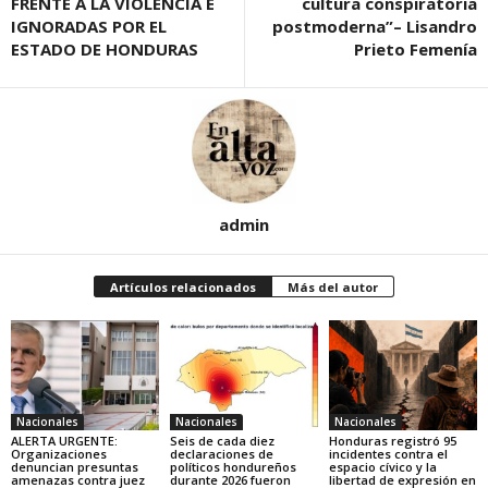
FRENTE A LA VIOLENCIA E
cultura conspiratoria
IGNORADAS POR EL
postmoderna”– Lisandro
ESTADO DE HONDURAS
Prieto Femenía
admin
Artículos relacionados
Más del autor
Nacionales
Nacionales
Nacionales
ALERTA URGENTE:
Seis de cada diez
Honduras registró 95
Organizaciones
declaraciones de
incidentes contra el
denuncian presuntas
políticos hondureños
espacio cívico y la
amenazas contra juez
durante 2026 fueron
libertad de expresión en