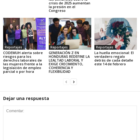
crisis de 2025 aumentan
la presión en el
Congreso
Reportajes
Reportajes
Reportajes
CODEMUH alerta sobre
GENERACIÓN Z EN
La huella emocional: El
riesgos para los
HONDURAS REDEFINE LA
verdadero regalo
derechos laborales de
LEALTAD LABORAL Y
detrás de cada detalle
las mujeres frente a la
EXIGE CRECIMIENTO,
este 14 de febrero
legislación de empleo
COHERENCIA Y
parcial o por hora
FLEXIBILIDAD
Dejar una respuesta