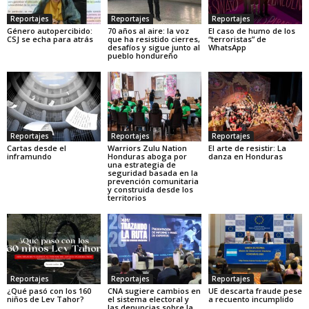
Reportajes
Reportajes
Reportajes
Género autopercibido:
70 años al aire: la voz
El caso de humo de los
CSJ se echa para atrás
que ha resistido cierres,
“terroristas” de
desafíos y sigue junto al
WhatsApp
pueblo hondureño
Reportajes
Reportajes
Reportajes
Cartas desde el
Warriors Zulu Nation
El arte de resistir: La
inframundo
Honduras aboga por
danza en Honduras
una estrategia de
seguridad basada en la
prevención comunitaria
y construida desde los
territorios
Reportajes
Reportajes
Reportajes
¿Qué pasó con los 160
CNA sugiere cambios en
UE descarta fraude pese
niños de Lev Tahor?
el sistema electoral y
a recuento incumplido
las denuncias sobre la