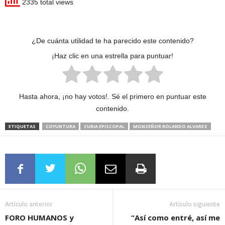
2335 total views
¿De cuánta utilidad te ha parecido este contenido?
¡Haz clic en una estrella para puntuar!
Hasta ahora, ¡no hay votos!. Sé el primero en puntuar este
contenido.
ETIQUETAS
COYUNTURA
CURIA EPISCOPAL
MONSEÑOR ROLANDO ALVAREZ
Artículo anterior
Artículo siguiente
FORO HUMANOS y
“Así como entré, así me