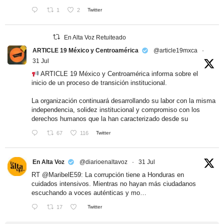
1
2
Twitter
En Alta Voz Retuiteado
ARTICLE 19 México y Centroamérica
@article19mxca
·
31 Jul
ARTICLE 19 México y Centroamérica informa sobre el
inicio de un proceso de transición institucional.
La organización continuará desarrollando su labor con la misma
independencia, solidez institucional y compromiso con los
derechos humanos que la han caracterizado desde su
67
116
Twitter
En Alta Voz
@diarioenaltavoz
·
31 Jul
RT
@MaribelE59
: La corrupción tiene a Honduras en
cuidados intensivos. Mientras no hayan más ciudadanos
escuchando a voces auténticas y mo…
17
Twitter