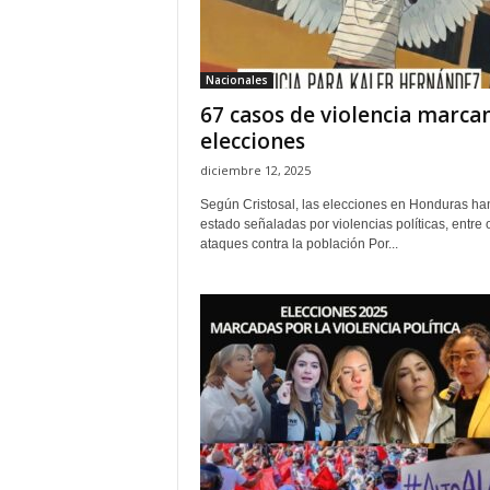
H
o
n
Nacionales
d
67 casos de violencia marcan
u
r
elecciones
a
diciembre 12, 2025
s
y
Según Cristosal, las elecciones en Honduras ha
estado señaladas por violencias políticas, entre 
e
ataques contra la población Por...
l
m
u
n
d
o