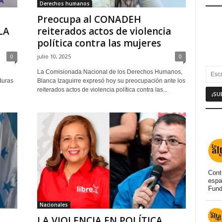
Derechos humanos
Preocupa al CONADEH
LA
reiterados actos de violencia
política contra las mujeres
0
julio 10, 2025
0
La Comisionada Nacional de los Derechos Humanos,
duras
Blanca Izaguirre expresó hoy su preocupación ante los
reiterados actos de violencia política contra las...
Cont
espa
Fund
Nacionales
LA VIOLENCIA EN POLÍTICA