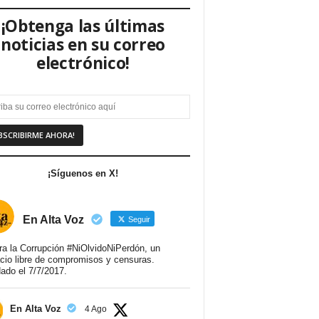
¡Obtenga las últimas
noticias en su correo
electrónico!
¡Síguenos en X!
En Alta Voz
Seguir
ra la Corrupción #NiOlvidoNiPerdón, un
cio libre de compromisos y censuras.
ado el 7/7/2017.
En Alta Voz
4 Ago