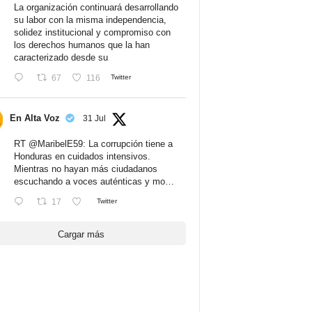
La organización continuará desarrollando
su labor con la misma independencia,
solidez institucional y compromiso con
los derechos humanos que la han
caracterizado desde su
67
116
Twitter
En Alta Voz
31 Jul
RT
@MaribelE59
: La corrupción tiene a
Honduras en cuidados intensivos.
Mientras no hayan más ciudadanos
escuchando a voces auténticas y mo…
17
Twitter
Cargar más