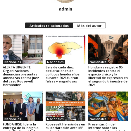
admin
Artículos relacionados
Más del autor
Nacionales
Nacionales
Nacionales
ALERTA URGENTE:
Seis de cada diez
Honduras registró 95
Organizaciones
declaraciones de
incidentes contra el
denuncian presuntas
políticos hondureños
espacio cívico y la
amenazas contra juez
durante 2026 fueron
libertad de expresión en
del caso Roosevelt
falsas y engañosas
el segundo trimestre de
Hernández
2026
Nacionales
Nacionales
Nacionales
FUNDAHRSE lidera la
Roosevelt Hernández en
Presentación del
entrega de la Insignia
su declaración ante MP
informe sobre los