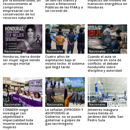
por la Biodiversidad, un
se lavó las manos y
impactos del modelo de
reconocimiento al
acusó a Relaciones
transición energética en
compromiso
Públicas de las FFAA y a
Honduras
empresarial con la
un coronel de...
conservación de los
recursos naturales
Nacionales
Nacionales
Nacionales
Honduras, tierra donde
Cuatro años de
Cuando el aula se
ser mujer sigue siendo
explotación bajo el
convierte en zona de
un riesgo mortal
mismo techo: el sistema
conflicto: el debate
que llegó tarde
hondureño sobre
disciplina y autoridad
Nacionales
Nacionales
Nacionales
CONADEH exige
Le señalan JOPRODEH Y
Jetstereo inaugura
investigar con
ASOPODEHU al
nueva tienda en
objetividad e
Gobierno: no se puede
Jardines del Valle, San
imparcialidad toda
gobernar a golpes de
Pedro Sula
muerte violenta de
gas lacrimógeno
mujeres