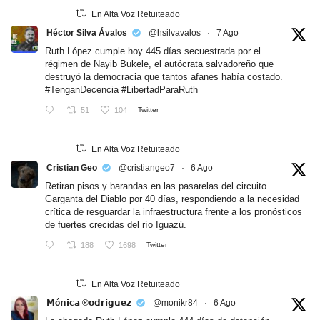
En Alta Voz Retuiteado
Héctor Silva Ávalos
@hsilvavalos
·
7 Ago
Ruth López cumple hoy 445 días secuestrada por el
régimen de Nayib Bukele, el autócrata salvadoreño que
destruyó la democracia que tantos afanes había costado.
#TenganDecencia
#LibertadParaRuth
51
104
Twitter
En Alta Voz Retuiteado
Cristian Geo
@cristiangeo7
·
6 Ago
Retiran pisos y barandas en las pasarelas del circuito
Garganta del Diablo por 40 días, respondiendo a la necesidad
crítica de resguardar la infraestructura frente a los pronósticos
de fuertes crecidas del río Iguazú.
188
1698
Twitter
En Alta Voz Retuiteado
𝗠ó𝗻𝗶𝗰𝗮 ®𝗼𝗱𝗿𝗶𝗴𝘂𝗲𝘇
@monikr84
·
6 Ago