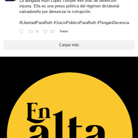
La abogada Ruth López cumple 444 días de detención
injusta. Ella es una presa política del régimen dictatorial
salvadoreño por denunciar la corrupción.
#LibertadParaRuth
#JuicioPúblicoParaRuth
#TenganDecencia
76
127
Twitter
Cargar más