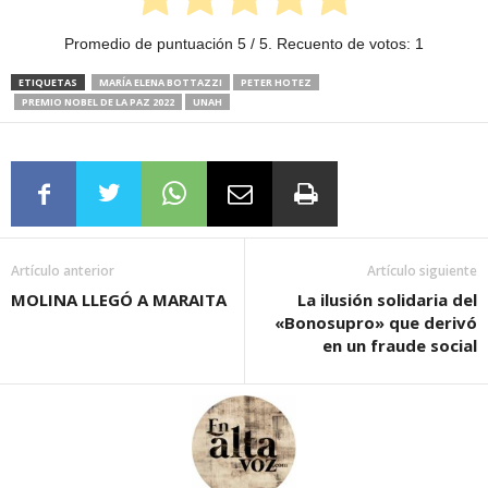
Promedio de puntuación
5
/ 5. Recuento de votos:
1
ETIQUETAS
MARÍA ELENA BOTTAZZI
PETER HOTEZ
PREMIO NOBEL DE LA PAZ 2022
UNAH
Artículo anterior
Artículo siguiente
MOLINA LLEGÓ A MARAITA
La ilusión solidaria del
«Bonosupro» que derivó
en un fraude social