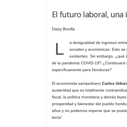
H
o
El futuro laboral, una
n
d
Daisy Bonilla
u
r
a
L
a desigualdad de ingresos entre
s
sociales y económicas. Esto se 
y
existentes. Sin embargo, ¿qué 
e
de la pandemia COVID-19? ¿Continuará sie
l
específicamente para Honduras?
m
u
n
El economista sampedrano
Carlos Urbiz
d
austeridad que es totalmente contraindica
o
fiscal, la política monetaria y demás ley
prosperidad y bienestar del pueblo hondur
años y no podemos esperar que se pueda r
tenía”.