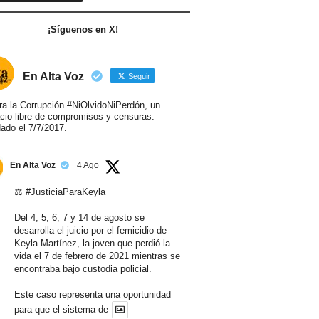
¡Síguenos en X!
En Alta Voz
Seguir
ra la Corrupción #NiOlvidoNiPerdón, un
cio libre de compromisos y censuras.
ado el 7/7/2017.
En Alta Voz
4 Ago
⚖️
#JusticiaParaKeyla
Del 4, 5, 6, 7 y 14 de agosto se
desarrolla el juicio por el femicidio de
Keyla Martínez, la joven que perdió la
vida el 7 de febrero de 2021 mientras se
encontraba bajo custodia policial.
Este caso representa una oportunidad
para que el sistema de