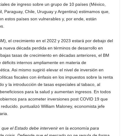
ciales de ingreso sobre un grupo de 10 países (México,
l, Paraguay, Chile, Uruguay y Argentina) estimamos que,
en estos países son vulnerables y, por ende, están
os.
), el crecimiento en el 2022 y 2023 estará por debajo del
a nueva década perdida en términos de desarrollo en
 bajas tasas de crecimiento en décadas anteriores, el BM
e déficits internos ampliamente en materia de
ética. Asi mismo sugirió elevar el nivel de inversión en
olíticas fiscales con énfasis en los impuestos sobre la renta
o y la introducción de tasas especiales al tabaco, al
beneficiosos para la salud y aumentan ingresos. En todos
gobiernos para acometer inversiones post COVID 19 que
 reducido. puntualizó William Maloney, economista jefe
aria.
a que el Estado debe intervenir en la economía para
os de crisis. Defiende que el mercado no se regula de forma