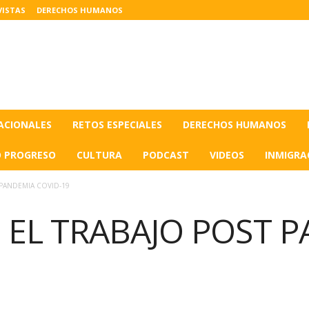
VISTAS
DERECHOS HUMANOS
ACIONALES
RETOS ESPECIALES
DERECHOS HUMANOS
O PROGRESO
CULTURA
PODCAST
VIDEOS
INMIGRA
 PANDEMIA COVID-19
 EL TRABAJO POST 