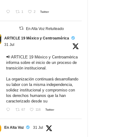
1
2
Twitter
En Alta Voz Retuiteado
ARTICLE 19 México y Centroamérica
31 Jul
📢 ARTICLE 19 México y Centroamérica
informa sobre el inicio de un proceso de
transición institucional.
La organización continuará desarrollando
su labor con la misma independencia,
solidez institucional y compromiso con
los derechos humanos que la han
caracterizado desde su
67
116
Twitter
En Alta Voz
31 Jul