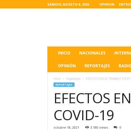
SÁBADO, AGOSTO 8, 2026
OPINION
ENTRE
L
a
s
u
l
t
i
INICIO
NACIONALES
INTERN
m
a
OPINIÓN
REPORTAJES
RADI
s
n
Inicio
Reportajes
EFECTOS EN EL TRABAJO POST
o
REPORTAJES
t
EFECTOS EN
i
c
i
COVID-19
a
s
d
octubre 18, 2021
3.180 views
0
e