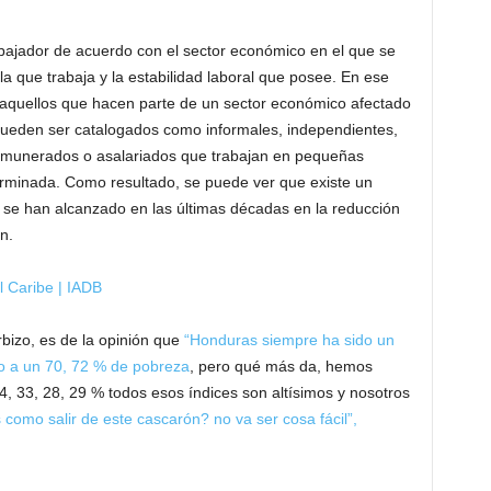
rabajador de acuerdo con el sector económico en el que se
 que trabaja y la estabilidad laboral que posee. En ese
n aquellos que hacen parte de un sector económico afectado
pueden ser catalogados como informales, independientes,
remunerados o asalariados que trabajan en pequeñas
rminada. Como resultado, se puede ver que existe un
e se han alcanzado en las últimas décadas en la reducción
n.
l Caribe | IADB
rbizo, es de la opinión que
“Honduras siempre ha sido un
o a un 70, 72 % de pobreza
, pero qué más da, hemos
, 33, 28, 29 % todos esos índices son altísimos y nosotros
como salir de este cascarón? no va ser cosa fácil”,