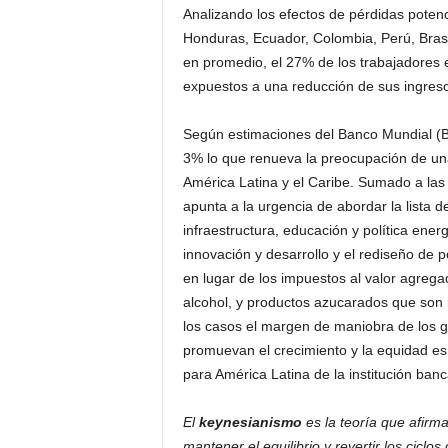
Analizando los efectos de pérdidas poten
Honduras, Ecuador, Colombia, Perú, Brasi
en promedio, el 27% de los trabajadores 
expuestos a una reducción de sus ingres
Según estimaciones del Banco Mundial (BM
3% lo que renueva la preocupación de un
América Latina y el Caribe. Sumado a las
apunta a la urgencia de abordar la lista d
infraestructura, educación y política energ
innovación y desarrollo y el rediseño de p
en lugar de los impuestos al valor agregad
alcohol, y productos azucarados que son 
los casos el margen de maniobra de los 
promuevan el crecimiento y la equidad es
para América Latina de la institución banc
El
keynesianismo
es la teoría que afirm
mantener el equilibrio y revertir los cicl